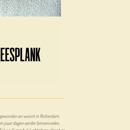
n geworden en woont in Rotterdam.
en paar dagen eerder binnenvielen,
 Tot op 14 mei het luchtalarm afgaat en