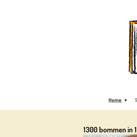
Ga
direct
naar
de
hoofdinhoud
Home
S
1300 bommen in 1