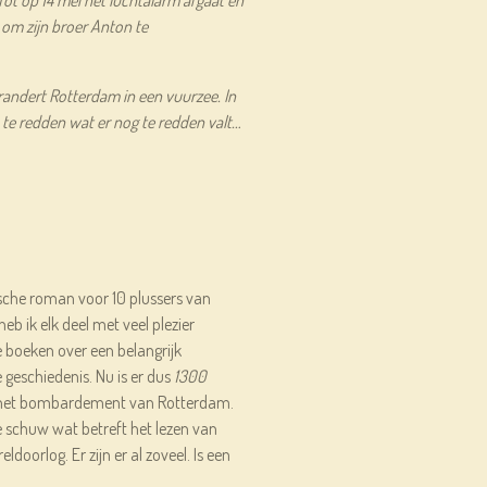
om zijn broer Anton te
andert Rotterdam in een vuurzee. In
te redden wat er nog te redden valt…
rische roman voor 10 plussers van
eb ik elk deel met veel plezier
ke boeken over een belangrijk
geschiedenis. Nu is er dus
1300
het bombardement van Rotterdam.
je schuw wat betreft het lezen van
doorlog. Er zijn er al zoveel. Is een