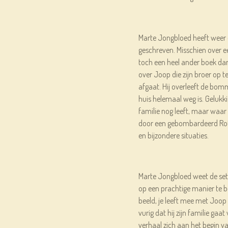
Marte Jongbloed heeft weer 
geschreven. Misschien over 
toch een heel ander boek dan 
over Joop die zijn broer op 
afgaat. Hij overleeft de bom
huis helemaal weg is. Gelukki
familie nog leeft, maar waar 
door een gebombardeerd Ro
en bijzondere situaties.
Marte Jongbloed weet de set
op een prachtige manier te b
beeld, je leeft mee met Joop
vurig dat hij zijn familie gaat 
verhaal zich aan het begin va