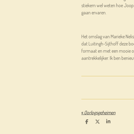
stiekem wel weten hoe Joop e
gaan ervaren.
Het omslag van Marieke Neliss
dat Luitingh-Sijthoff deze bo
formaat en met een mooie o
aantrekkelijker. Ik ben benie
«
Oorlogsgeheimen
D
D
S
E
E
H
L
E
A