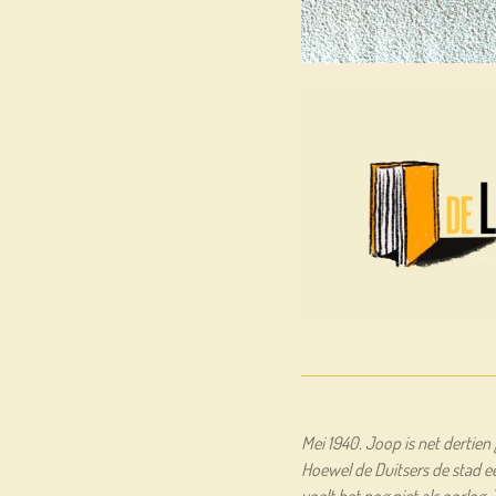
Mei 1940. Joop is net dertie
Hoewel de Duitsers de stad e
voelt het nog niet als oorlog.