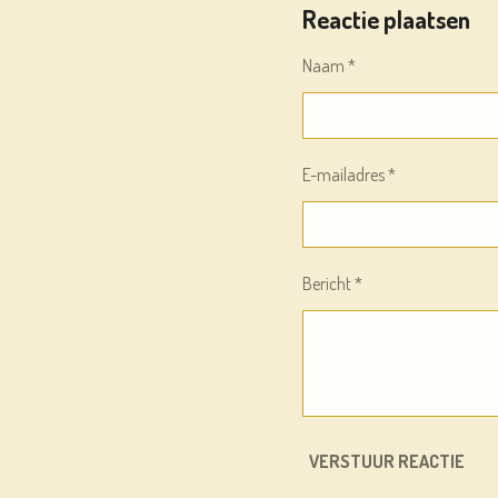
Reactie plaatsen
E
L
R
N
E
Naam *
E-mailadres *
Bericht *
VERSTUUR REACTIE