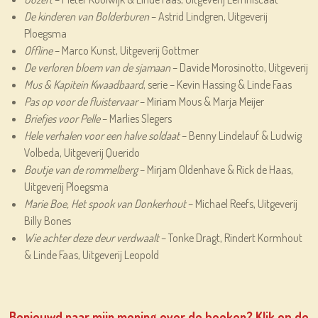
De kinderen van Bolderburen
– Astrid Lindgren, Uitgeverij
Ploegsma
Offline
– Marco Kunst, Uitgeverij Gottmer
De verloren bloem van de sjamaan
– Davide Morosinotto, Uitgeverij
Mus & Kapitein Kwaadbaard
, serie – Kevin Hassing & Linde Faas
Pas op voor de fluistervaar
– Miriam Mous & Marja Meijer
Briefjes voor Pelle
– Marlies Slegers
Hele verhalen voor een halve
soldaat
– Benny Lindelauf & Ludwig
Volbeda, Uitgeverij Querido
Boutje van de rommelberg
– Mirjam Oldenhave & Rick de Haas,
Uitgeverij Ploegsma
Marie Boe, Het spook van Donkerhout
– Michael Reefs, Uitgeverij
Billy Bones
Wie achter deze deur verdwaalt
– Tonke Dragt, Rindert Kormhout
& Linde Faas, Uitgeverij Leopold
Benieuwd naar mijn mening over de boeken? Klik op de