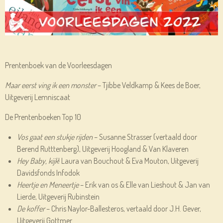
Prentenboek van de Voorleesdagen
Maar eerst ving ik een monster
– Tjibbe Veldkamp & Kees de Boer,
Uitgeverij Lemniscaat
De Prentenboeken Top 10
Vos gaat een stukje rijden
– Susanne Strasser (vertaald door
Berend Rutttenberg), Uitgeverij Hoogland & Van Klaveren
Hey Baby, kijk
! Laura van Bouchout & Eva Mouton, Uitgeverij
Davidsfonds Infodok
Heertje en Meneertje
– Erik van os & Elle van Lieshout & Jan van
Lierde, Uitgeverij Rubinstein
De koffer
– Chris Naylor-Ballesteros, vertaald door J.H. Gever,
Uitgeverij Gottmer