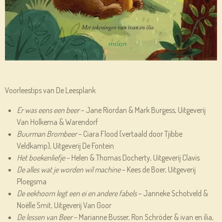
Voorleestips van De Leesplank
Er was eens een beer
– Jane Riordan & Mark Burgess, Uitgeverij
Van Holkema & Warendorf
Buurman Brombeer
– Ciara Flood (vertaald door Tjibbe
Veldkamp), Uitgeverij De Fontein
Het boekenliefje
– Helen & Thomas Docherty, Uitgeverij Clavis
De alles wat je worden wil machine
– Kees de Boer, Uitgeverij
Ploegsma
De eekhoorn legt een ei en andere fabels
– Janneke Schotveld &
Noëlle Smit, Uitgeverij Van Goor
De lessen van Beer
– Marianne Busser, Ron Schröder & ivan en ilia,