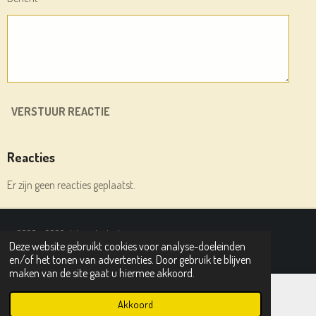
VERSTUUR REACTIE
Reacties
Er zijn geen reacties geplaatst.
© 2020 - 2026 deleesplank.nl
Deze website gebruikt cookies voor analyse-doeleinden
Powered by
JouwWeb
en/of het tonen van advertenties. Door gebruik te blijven
maken van de site gaat u hiermee akkoord.
Akkoord
E-mailadres
Instagram