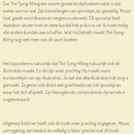
Dat Thé Tjong-Khing een enorm goede kinderboekenmaker is dat
weten we nou wel. Zijn bewerkingen van sprookjes zijn geweldig. Mooie
taal, goede woordkeuze en nergens ouderwets. Elk sprookje leest
daardoor als een trein en deze bundel heb je dus zo uit. Ik moet nodig
alle andere bundels aanschaffen. Wat mij betreft maakt Thé Tjong-
Khing nog veel meer van dit soort boeken.
Het bijzondere is natuurlijk dat Thé Tjong-Khing natuurlijk ook de
illustraties maakt. En die zijn weer prachtig. Hij maakt ware
kunstwerkjes van zijn illustraties. Je ziet dat elke illustratie met zorg is
gemaakt. Ze geven ook direct een goed beeld van het sprookje en
waar het zich afspeelt. Zijn kleurgebruik, compositie en dynamiek is
ongeëvenaard.
Uitgeverij Gottmer heeft ook dit boek weer prachtig uitgegeven. Mooie
vormgeving, een leeslint en volledig in kleur: precies wat dit boek