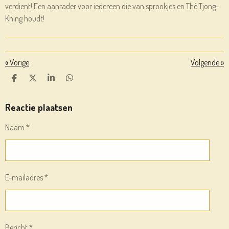
verdient! Een aanrader voor iedereen die van sprookjes en Thé Tjong-
Khing houdt!
«
Vorige
Volgende
»
D
D
S
D
E
E
H
E
L
E
A
L
E
L
R
E
Reactie plaatsen
N
E
N
Naam *
E-mailadres *
Bericht *