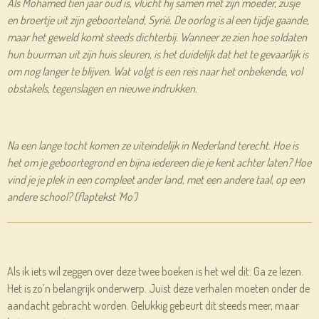
Als Mohamed tien jaar oud is, vlucht hij samen met zijn moeder, zusje
en broertje uit zijn geboorteland, Syrië. De oorlog is al een tijdje gaande,
maar het geweld komt steeds dichterbij. Wanneer ze zien hoe soldaten
hun buurman uit zijn huis sleuren, is het duidelijk dat het te gevaarlijk is
om nog langer te blijven. Wat volgt is een reis naar het onbekende, vol
obstakels, tegenslagen en nieuwe indrukken.
Na een lange tocht komen ze uiteindelijk in Nederland terecht. Hoe is
het om je geboortegrond en bijna iedereen die je kent achter laten? Hoe
vind je je plek in een compleet ander land, met een andere taal, op een
andere school? (flaptekst 'Mo'
)
Als ik iets wil zeggen over deze twee boeken is het wel dit: Ga ze lezen.
Het is zo’n belangrijk onderwerp. Juist deze verhalen moeten onder de
aandacht gebracht worden. Gelukkig gebeurt dit steeds meer, maar