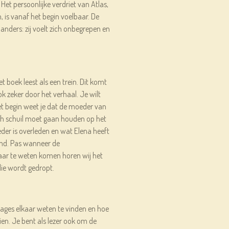
 Het persoonlijke verdriet van Atlas,
 is vanaf het begin voelbaar. De
 anders: zij voelt zich onbegrepen en
et boek leest als een trein. Dit komt
ok zeker door het verhaal. Je wilt
et begin weet je dat de moeder van
ich schuil moet gaan houden op het
der is overleden en wat Elena heeft
end. Pas wanneer de
aar te weten komen horen wij het
die wordt gedropt.
nages elkaar weten te vinden en hoe
en. Je bent als lezer ook om de