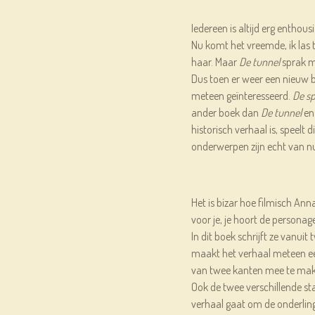
Iedereen is altijd erg enthou
Nu komt het vreemde, ik las t
haar. Maar
De tunnel
sprak m
Dus toen er weer een nieuw 
meteen geïnteresseerd.
De sp
ander boek dan
De tunnel
en
historisch verhaal is, speelt 
onderwerpen zijn echt van nu
Het is bizar hoe filmisch Anna
voor je, je hoort de personag
In dit boek schrijft ze vanuit
maakt het verhaal meteen een
van twee kanten mee te make
Ook de twee verschillende st
verhaal gaat om de onderlin