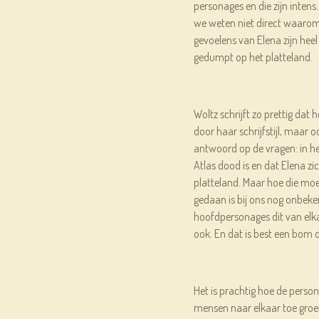
personages en die zijn intens.
we weten niet direct waarom,
gevoelens van Elena zijn heel
gedumpt op het platteland.
Woltz schrijft zo prettig dat h
door haar schrijfstijl, maar o
antwoord op de vragen: in h
Atlas dood is en dat Elena z
platteland. Maar hoe die moe
gedaan is bij ons nog onbek
hoofdpersonages dit van elk
ook. En dat is best een bom 
Het is prachtig hoe de perso
mensen naar elkaar toe groei