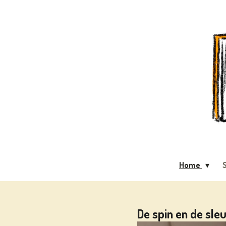
Ga
direct
naar
de
hoofdinhoud
Home
S
De spin en de sleu