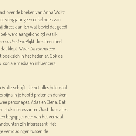
siast over de boeken van Anna Woltz.
ot vorig jaar geen enkel boek van
ij direct aan. En wat beviel dat goed!
boek werd aangekondigd was ik
in en de sleutel
lijkt direct een heel
 dat klopt. Waar
De tunnel
een
dit boek zich in het heden af. Ook de
: sociale media en influencers.
 Woltz schrijft. Je ziet alles helemaal
es bijna in je hoofd praten en denken.
 twee personages: Atlas en Elena. Dat
 stuk interessanter. Juist door alles
n begrijp je meer van het verhaal.
andpunten zijn interessant. Het
ge verhoudingen tussen de