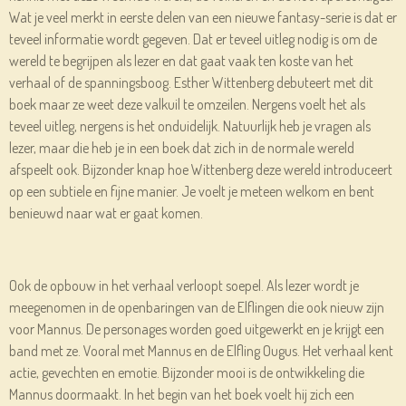
Wat je veel merkt in eerste delen van een nieuwe
fantasy
-serie is dat er
teveel informatie wordt gegeven. Dat er teveel uitleg nodig is om de
wereld te begrijpen als lezer en dat gaat vaak ten koste van het
verhaal of de spanningsboog. Esther Wittenberg debuteert met dit
boek maar ze weet deze valkuil te omzeilen. Nergens voelt het als
teveel uitleg, nergens is het onduidelijk. Natuurlijk heb je vragen als
lezer, maar die heb je in een boek dat zich in de normale wereld
afspeelt ook. Bijzonder knap hoe Wittenberg deze wereld introduceert
op een subtiele en fijne manier. Je voelt je meteen welkom en bent
benieuwd naar wat er gaat komen.
Ook de opbouw in het verhaal verloopt soepel.
Als lezer wordt je
meegenomen in de openbaringen van de
Elflingen
die ook nieuw zijn
voor
Mannus
. De personages worden goed uitgewerkt en je krijgt een
band met ze. Vooral met
Mannus
en de
Elfling
Ougus
. Het verhaal kent
actie, gevechten en emotie. Bijzonder mooi is de ontwikkeling die
Mannus
doormaakt. In het begin van het boek voelt hij zich een