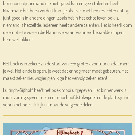
buitenbeentje, iemand die niets goed kan en geen talenten heeft.
Naarmate het boek vordert kom je als lezer met hem erachter dat hij
juist goed is in andere dingen. Zoals het in het echte leven ook is,
niemand is hetzelfde. Iedereen heeft andere talenten.
Het is heerlijk om
de emotie te voelen die
Mannus
ervaart wanneer bepaalde dingen
hem wél lukken!
Het boek is in zekere zin de start van een groter avontuur en dat merk
je wel. Het einde is open, je weet dat er nog meer moet gebeuren. Het
maakt zeker nieuwsgierig en ik ga het vervolg zeker lezen!
Luitingh-Sijthoff
heeft het boek mooi uitgegeven. Het binnenwerk is
mooi vormgegeven met een mooi hoofdstukvignet en de plattegrond
voorin het boek. Ik kijk uit naar de volgende delen!