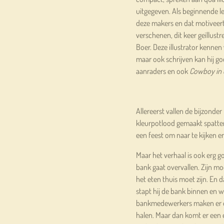
uitgegeven. Als beginnende le
deze makers en dat motiveert 
verschenen, dit keer geïllust
Boer. Deze illustrator kenne
maar ook schrijven kan hij go
aanraders en ook
Cowboy in 
Allereerst vallen de bijzonder
kleurpotlood gemaakt spatten 
een feest om naar te kijken e
Maar het verhaal is ook erg g
bank gaat overvallen. Zijn mo
het eten thuis moet zijn. En 
stapt hij de bank binnen en w
bankmedewerkers maken er een
halen. Maar dan komt er een 