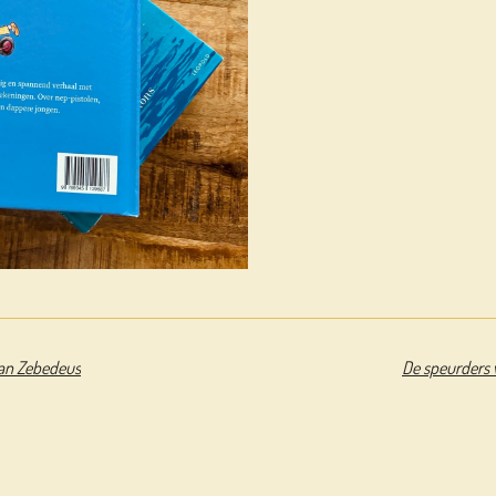
van Zebedeus
De speurders 