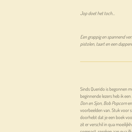
Jop doet het toch…
Een grappig en spannend verh
pistolen, taart en een dappere
Sinds Querido is begonnen m
beginnende lezers heb ik een a
Don en Sjon, Bob Popcorn
e
voorbeelden van. Stuk voor stu
doorhebt dat je een boek voor
zit er verschil in qua moeilij
compact, spreken aan qua illu