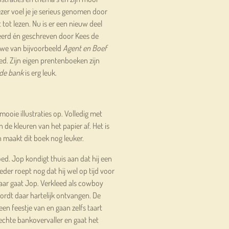
zer voel je je serieus genomen door
tot lezen. Nu is er een nieuw deel
reerd én geschreven door Kees de
n we van bijvoorbeeld
Agent en Boef
ed. Zijn eigen prentenboeken zijn
de bank
is erg leuk.
 mooie illustraties op. Volledig met
de kleuren van het papier af. Het is
n maakt dit boek nog leuker.
oed. Jop kondigt thuis aan dat hij een
eder roept nog dat hij wel op tijd voor
daar gaat Jop. Verkleed als cowboy
ordt daar hartelijk ontvangen. De
 feestje van en gaan zelfs taart
echte bankovervaller en gaat het