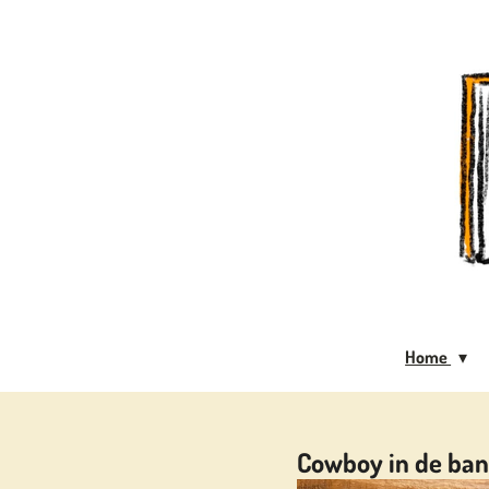
Ga
direct
naar
de
hoofdinhoud
Home
Cowboy in de ba