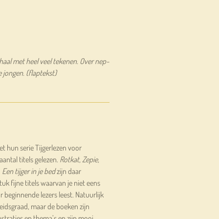
aal met heel veel tekenen. Over nep-
 jongen. (flaptekst)
et hun serie
Tijgerlezen
voor
antal titels gelezen.
Rotkat,
Zepie
,
n
Een tijger in je bed
zijn daar
k fijne titels waarvan je niet eens
 beginnende lezers leest. Natuurlijk
kheidsgraad, maar de boeken zijn
straties en thema’s en zijn mooi