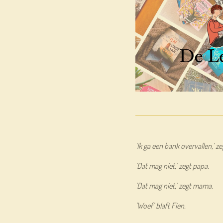
‘Ik ga een bank overvallen,’ z
’Dat mag niet,’ zegt papa.
’Dat mag niet,’ zegt mama.
’Woef’ blaft Fien.