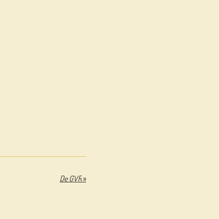
De GVR
»