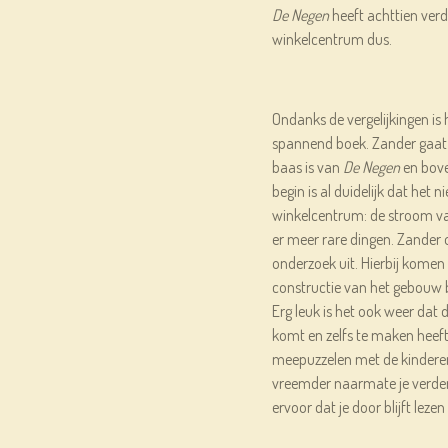
De Negen
heeft achttien verd
winkelcentrum dus.
Ondanks de vergelijkingen is 
spannend boek. Zander gaat v
baas is van
De Negen
en bove
begin is al duidelijk dat het 
winkelcentrum: de stroom val
er meer rare dingen. Zande
onderzoek uit. Hierbij komen 
constructie van het gebouw b
Erg leuk is het ook weer dat
komt en zelfs te maken heeft m
meepuzzelen met de kindere
vreemder naarmate je verder 
ervoor dat je door blijft lezen 