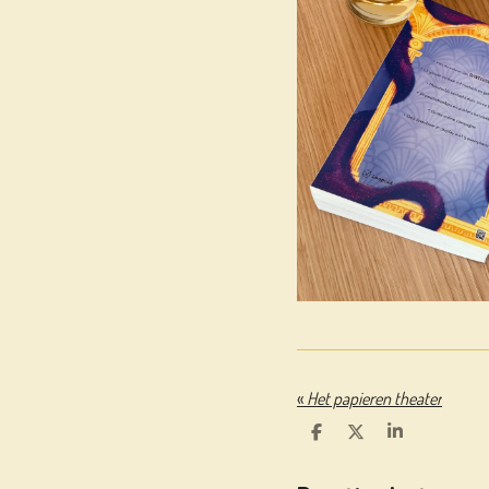
«
Het papieren theater
D
D
S
E
E
H
L
E
A