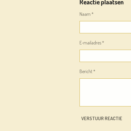
Reactie plaatsen
E
L
R
N
E
Naam *
E-mailadres *
Bericht *
VERSTUUR REACTIE