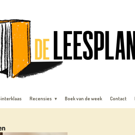
interklaas
Recensies
Boek van de week
Contact
en