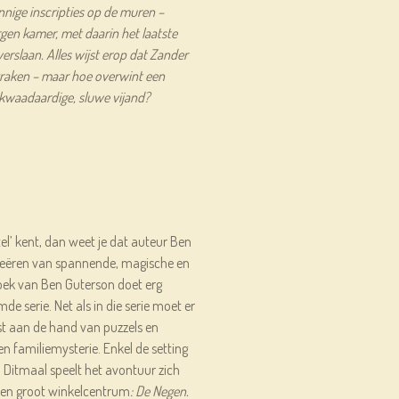
nige inscripties op de muren –
gen kamer, met daarin het laatste
rslaan. Alles wijst erop dat Zander
 kraken – maar hoe overwint een
kwaadaardige, sluwe vijand?
tel’ kent, dan weet je dat auteur Ben
creëren van spannende, magische en
boek van Ben Guterson doet erg
e serie. Net als in die serie moet er
t aan de hand van puzzels en
en familiemysterie. Enkel de setting
. Ditmaal speelt het avontuur zich
n een groot winkelcentrum
: De Negen.