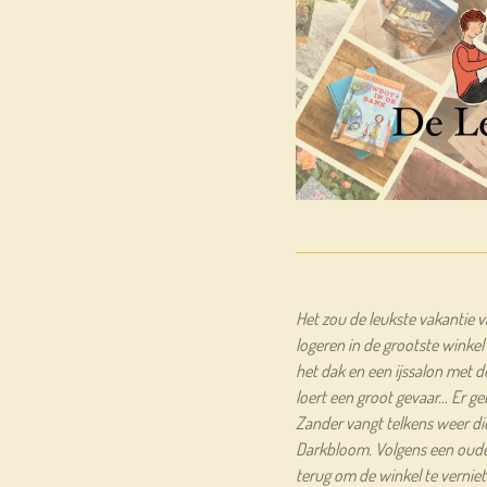
Het zou de leukste vakantie v
logeren in de grootste winke
het dak en een ijssalon met d
loert een groot gevaar… Er 
Zander vangt telkens weer di
Darkbloom. Volgens een oude
terug om de winkel te verniet