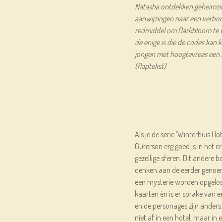
Natasha ontdekken geheimzin
aanwijzingen naar een verbor
redmiddel om Darkbloom te ve
de enige is die de codes kan
jongen met hoogtevrees een 
(flaptekst)
Als je de serie ‘Winterhuis Ho
Guterson erg goed is in het 
gezellige sferen. Dit andere 
denken aan de eerder genoemd
een mysterie worden opgelos
kaarten én is er sprake van e
en de personages zijn anders
niet af in een hotel, maar i