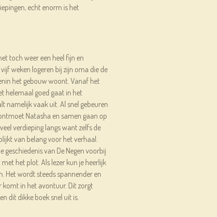
iepingen, echt enorm is het
het toch weer een heel fijn en
ijf weken logeren bij zijn oma die de
nin het gebouw woont. Vanaf het
niet helemaal goed gaat in het
t namelijk vaak uit. Al snel gebeuren
r ontmoet Natasha en samen gaan op
veel verdieping langs want zelfs de
lijkt van belang voor het verhaal.
 de geschiedenis van De Negen voorbij
et het plot. Als lezer kun je heerlijk
n. Het wordt steeds spannender en
komt in het avontuur. Dit zorgt
en dit dikke boek snel uit is.