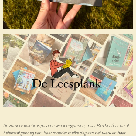
De zomervakantie is pas een week begonnen, maar Pim heeft er nu al
helemaal genoeg van. Haar moeder is elke dag aan het werk en haar