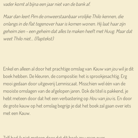
vader komt al bijna een jaar niet van de bank af.
Maar dan leert Pim de onweerstaanbaar vrolijke Thilo kennen, die
onlangs in de flat tegenover haar is komen wonen. Hij laat haar zijn
geheim zien - een geheim dat alles te maken heeft met Huug. Maar dat
weet Thilo niet... (flaptekst)
Enkel en alleen al door het prachtige omslag van
Kauw van jou
wil je dit
boek hebben. De kleuren, de compositie: het is sprookjesachtig. Erg
mooi gedaan door uitgeverij Lemniscaat. Misschien wel één van de
mooiste omslagen van de afgelopen jaren. Ook de titel is pakkend, je
hebt meteen door dat het een verbastering op
Hou van jou
is. En door
de grote kauw op het omslag begrijp je dat het boek zal gaan over iets
met een Kauw.
Zelf had ik niet meteen door dat dit boek zou gaan over