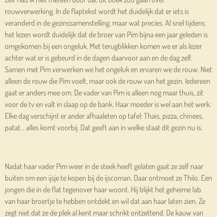
rouwverwerking. In de flaptekst wordt het duidelijk dat er iets is
veranderd in de gezinssamenstelling, maar wat precies. Al snel tijdens
het lezen wordt duidelijk dat de broer van Pim bijna een jaar geleden is
omgekomen bij een ongeluk. Met terugblikken komen we er als lezer
achter wat er is gebeurd in de dagen daarvoor aan en de dag zelf.
Samen met Pim verwerken we het ongeluk en ervaren we de rouw. Niet
alleen de rouw die Pim voelt, maar ook de rouw van het gezin. Iedereen
gaat er anders mee om. De vader van Pim is alleen nog maar thuis, zit
voor de tv en valt in slaap op de bank. Haar moeder is wel aan het werk.
Elke dag verschijnt er ander afhaaleten op tafel: Thais, pizza, chinees,
patat… alles komt voorbij. Dat geeft aan in welke staat dit gezin nu is.
Nadat haar vader Pim weer in de steek heeft gelaten gaat ze zelf naar
buiten om een ijsje te kopen bij de ijscoman. Daar ontmoet ze Thilo. Een
jongen die in de flat tegenover haar woont. Hij blijkt het geheime lab
van haar broertje te hebben ontdekt en wil dat aan haar laten zien. Ze
zegt niet dat ze de plek al kent maar schrikt ontzettend. De kauw van