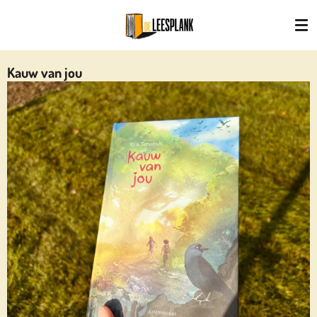
Ga
direct
naar
de
Kauw van jou
hoofdinhoud