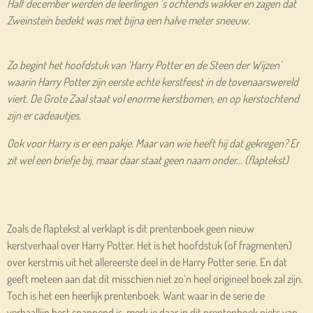
Half december werden de leerlingen ’s ochtends wakker en zagen dat
Zweinstein bedekt was met bijna een halve meter sneeuw.
Zo begint het hoofdstuk van ‘Harry Potter en de Steen der Wijzen’
waarin Harry Potter zijn eerste echte kerstfeest in de tovenaarswereld
viert. De Grote Zaal staat vol enorme kerstbomen, en op kerstochtend
zijn er cadeautjes.
Ook voor Harry is er een pakje. Maar van wie heeft hij dat gekregen? Er
zit wel een briefje bij, maar daar staat geen naam onder… (flaptekst)
Zoals de flaptekst al verklapt is dit prentenboek geen nieuw
kerstverhaal over Harry Potter. Het is het hoofdstuk (of fragmenten)
over kerstmis uit het allereerste deel in de Harry Potter serie. En dat
geeft meteen aan dat dit misschien niet zo’n heel origineel boek zal zijn.
Toch is het een heerlijk prentenboek. Want waar in de serie de
verhaallijn best spannend is, merk je daar in dit prentenboek niets van.