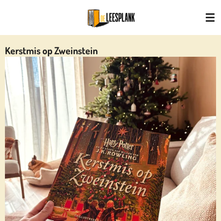
Ga
direct
naar
de
Kerstmis op Zweinstein
hoofdinhoud