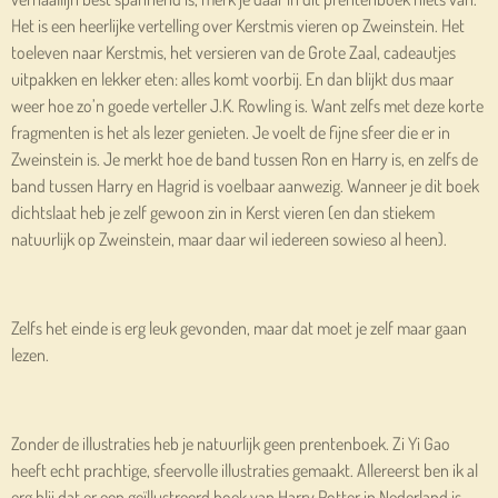
Het is een heerlijke vertelling over Kerstmis vieren op Zweinstein. Het
toeleven naar Kerstmis, het versieren van de Grote Zaal, cadeautjes
uitpakken en lekker eten: alles komt voorbij. En dan blijkt dus maar
weer hoe zo’n goede verteller J.K. Rowling is. Want zelfs met deze korte
fragmenten is het als lezer genieten. Je voelt de fijne sfeer die er in
Zweinstein is. Je merkt hoe de band tussen Ron en Harry is, en zelfs de
band tussen Harry en Hagrid is voelbaar aanwezig. Wanneer je dit boek
dichtslaat heb je zelf gewoon zin in Kerst vieren (en dan stiekem
natuurlijk op Zweinstein, maar daar wil iedereen sowieso al heen).
Zelfs het einde is erg leuk gevonden, maar dat moet je zelf maar gaan
lezen.
Zonder de illustraties heb je natuurlijk geen prentenboek. Zi Yi Gao
heeft echt prachtige, sfeervolle illustraties gemaakt. Allereerst ben ik al
erg blij dat er een geïllustreerd boek van Harry Potter in Nederland is