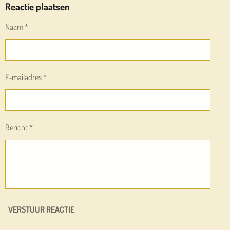
E
L
R
E
Reactie plaatsen
N
E
N
Naam *
E-mailadres *
Bericht *
VERSTUUR REACTIE