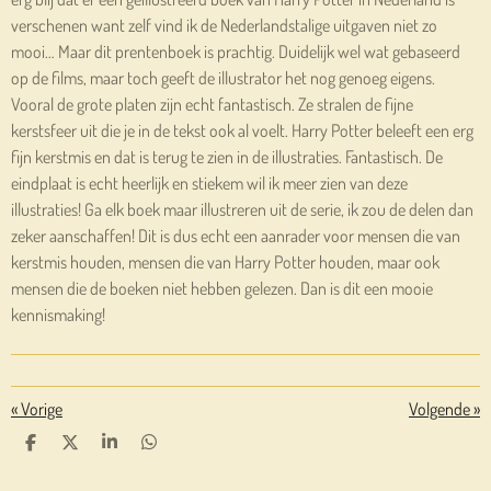
verschenen want zelf vind ik de Nederlandstalige uitgaven niet zo
mooi… Maar dit prentenboek is prachtig. Duidelijk wel wat gebaseerd
op de films, maar toch geeft de illustrator het nog genoeg eigens.
Vooral de grote platen zijn echt fantastisch. Ze stralen de fijne
kerstsfeer uit die je in de tekst ook al voelt. Harry Potter beleeft een erg
fijn kerstmis en dat is terug te zien in de illustraties. Fantastisch. De
eindplaat is echt heerlijk en stiekem wil ik meer zien van deze
illustraties! Ga elk boek maar illustreren uit de serie, ik zou de delen dan
zeker aanschaffen! Dit is dus echt een aanrader voor mensen die van
kerstmis houden, mensen die van Harry Potter houden, maar ook
mensen die de boeken niet hebben gelezen. Dan is dit een mooie
kennismaking!
«
Vorige
Volgende
»
D
D
S
D
E
E
H
E
L
E
A
L