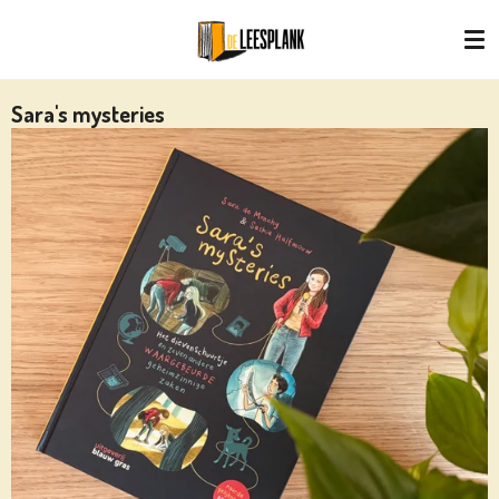
Ga
direct
naar
de
Sara's mysteries
hoofdinhoud