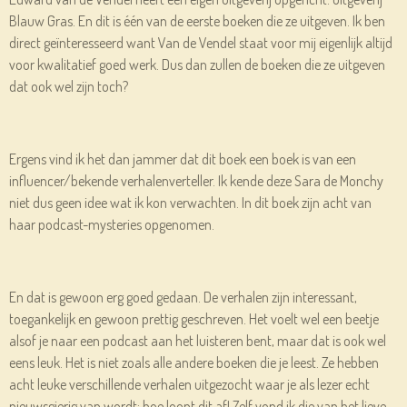
Blauw Gras. En dit is één van de eerste boeken die ze uitgeven. Ik ben
direct geïnteresseerd want Van de Vendel staat voor mij eigenlijk altijd
voor kwalitatief goed werk. Dus dan zullen de boeken die ze uitgeven
dat ook wel zijn toch?
Ergens vind ik het dan jammer dat dit boek een boek is van een
influencer/bekende verhalenverteller. Ik kende deze Sara de Monchy
niet dus geen idee wat ik kon verwachten. In dit boek zijn acht van
haar podcast-mysteries opgenomen.
En dat is gewoon erg goed gedaan. De verhalen zijn interessant,
toegankelijk en gewoon prettig geschreven. Het voelt wel een beetje
alsof je naar een podcast aan het luisteren bent, maar dat is ook wel
eens leuk. Het is niet zoals alle andere boeken die je leest. Ze hebben
acht leuke verschillende verhalen uitgezocht waar je als lezer echt
nieuwsgierig van wordt: hoe loopt dit af! Zelf vond ik die van het lieve