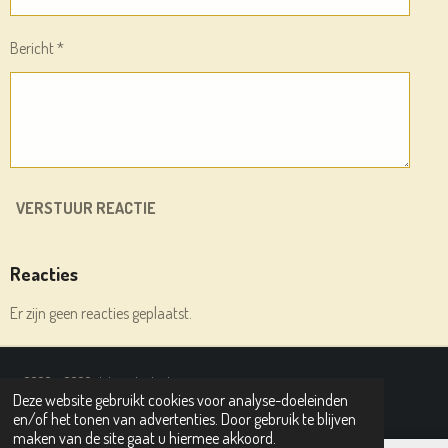
Bericht *
VERSTUUR REACTIE
Reacties
Er zijn geen reacties geplaatst.
© 2020 - 2026 deleesplank.nl
Deze website gebruikt cookies voor analyse-doeleinden
Powered by
JouwWeb
en/of het tonen van advertenties. Door gebruik te blijven
maken van de site gaat u hiermee akkoord.