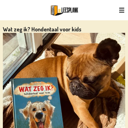
Ga
direct
naar
de
Wat zeg ik? Hondentaal voor kids
hoofdinhoud