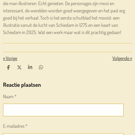
die man illustreren. Echt genieten. De personages zijn mooi en
interessant, de werelden worden goed weergegeven en het past erg
goed bij het verhaal. Toch is het eerste schutblad het mooist: een
illustratie vanuit de lucht van Schiedam in 1275 en een kaart van
Schiedam in 2025. Wat een werk maar wat is dit prachtig gedaan!
«
Vorige
Volgende
»
D
D
S
D
E
E
H
E
L
E
A
L
E
L
R
E
Reactie plaatsen
N
E
N
Naam *
E-mailadres *