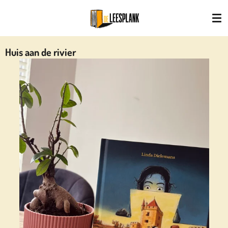
Ga
direct
naar
de
Huis aan de rivier
hoofdinhoud