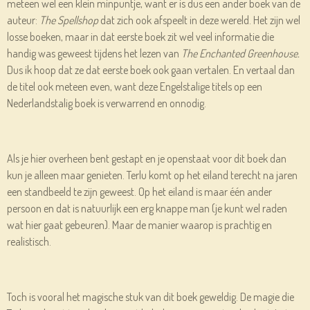
meteen wel een klein minpuntje, want er is dus een ander boek van de
auteur:
The Spellshop
dat zich ook afspeelt in deze wereld. Het zijn wel
losse boeken, maar in dat eerste boek zit wel veel informatie die
handig was geweest tijdens het lezen van
The Enchanted Greenhouse.
Dus ik hoop dat ze dat eerste boek ook gaan vertalen. En vertaal dan
de titel ook meteen even, want deze Engelstalige titels op een
Nederlandstalig boek is verwarrend en onnodig.
Als je hier overheen bent gestapt en je openstaat voor dit boek dan
kun je alleen maar genieten. Terlu komt op het eiland terecht na jaren
een standbeeld te zijn geweest. Op het eiland is maar één ander
persoon en dat is natuurlijk een erg knappe man (je kunt wel raden
wat hier gaat gebeuren). Maar de manier waarop is prachtig en
realistisch.
Toch is vooral het magische stuk van dit boek geweldig. De magie die