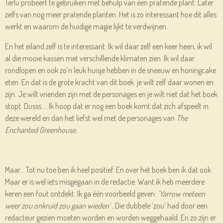
Terlu probeert te gebruiken met behulp van een pratende plant. Later
zelfs van nog meer pratende planten. Het is zo interessant hoe dit alles
werkt en waarom de huidige magie lijkt te verdwijnen.
En het eiland zelf is te interessant. Ik wil daar zelf een keer heen, ik wil
al die mooie kassen met verschillende klimaten zien. Ik wil daar
rondlopen en ook zo’n leuk huisje hebben in de sneeuw en honingcake
eten. En dat is de grote kracht van dit boek: je wilt zelf daar wonen en
zijn. Je wilt vrienden zijn met de personages en je wilt niet dat het boek
stopt. Dusss…. Ik hoop dat er nog een boek komt dat zich afspeelt in
deze wereld en dan het liefst wel met de personages van
The
Enchanted Greenhouse.
Maar… Tot nu toe ben ik heel positief. En over het boek ben ik dat ook.
Maar er is wel iets misgegaan in de redactie. Want ik heb meerdere
keren een fout ontdekt. Ik ga één voorbeeld geven:
‘Yarrow meteen
weer zou onkruid zou gaan wieden’ .
Die dubbele ‘zou’ had door een
redacteur gezien moeten worden en worden weggehaald. En zo zijn er