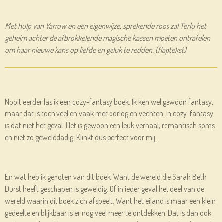
Met hulp van Yarrow en een eigenwijze, sprekende roos zal Terlu het
geheim achter de afbrokkelende magische kassen moeten ontrafelen
om haar nieuwe kans op liefde en geluk te redden. (flaptekst)
Nooit eerder las ik een cozy-fantasy boek. Ik ken wel gewoon fantasy,
maar dat is toch veel en vaak met oorlog en vechten. In cozy-fantasy
is dat niet het geval. Het is gewoon een leuk verhaal, romantisch soms
en niet zo gewelddadig. Klinkt dus perfect voor mij.
En wat heb ik genoten van dit boek. Want de wereld die Sarah Beth
Durst heeft geschapen is geweldig. Of in ieder geval het deel van de
wereld waarin dit boek zich afspeelt. Want het eiland is maar een klein
gedeelte en blijkbaar is er nog veel meer te ontdekken. Dat is dan ook