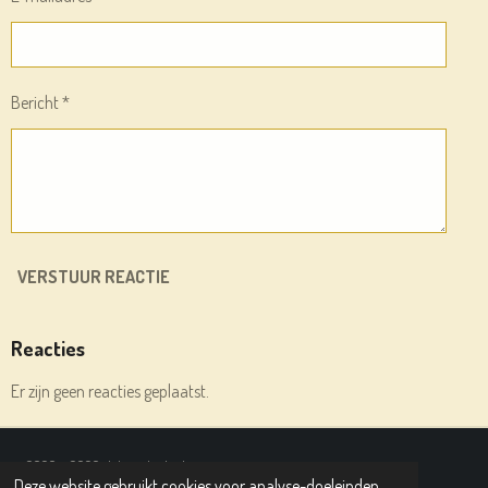
Bericht *
VERSTUUR REACTIE
Reacties
Er zijn geen reacties geplaatst.
© 2020 - 2026 deleesplank.nl
Deze website gebruikt cookies voor analyse-doeleinden