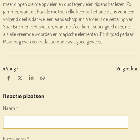
meer dingen die me opvielen en dus tegenvielen tijdens het lezen. Zo
jammer, want dit haalde me toch elke keer uit het boek! Dus voor een
volgend deel is dat wel een aandachtspunt. Verder is de vertaling van
Saar Breimer echt spot on, want de sfeer komt super goed over, net
als alle vreemde woorden en magische elementen. Echt goed gedaan.
Maar nog even een redactieronde was goed geweest.
«
Vorige
Volgende
»
D
D
S
D
E
E
H
E
L
E
A
L
E
L
R
E
Reactie plaatsen
N
E
N
Naam *
E-mailadres *