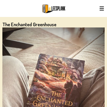
Ga
direct
naar
de
The Enchanted Greenhouse
hoofdinhoud