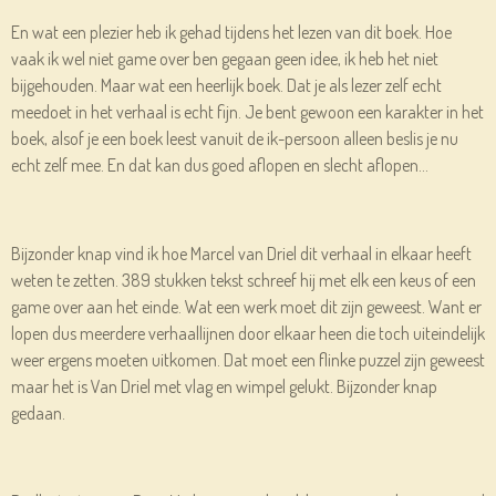
En wat een plezier heb ik gehad tijdens het lezen van dit boek. Hoe
vaak ik wel niet game over ben gegaan geen idee, ik heb het niet
bijgehouden. Maar wat een heerlijk boek. Dat je als lezer zelf echt
meedoet in het verhaal is echt fijn. Je bent gewoon een karakter in het
boek, alsof je een boek leest vanuit de ik-persoon alleen beslis je nu
echt zelf mee. En dat kan dus goed aflopen en slecht aflopen…
Bijzonder knap vind ik hoe Marcel van Driel dit verhaal in elkaar heeft
weten te zetten. 389 stukken tekst schreef hij met elk een keus of een
game over aan het einde. Wat een werk moet dit zijn geweest. Want er
lopen dus meerdere verhaallijnen door elkaar heen die toch uiteindelijk
weer ergens moeten uitkomen. Dat moet een flinke puzzel zijn geweest
maar het is Van Driel met vlag en wimpel gelukt. Bijzonder knap
gedaan.