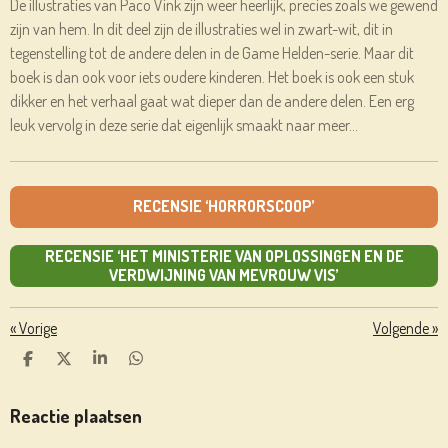
De illustraties van Paco Vink zijn weer heerlijk, precies zoals we gewend
zijn van hem. In dit deel zijn de illustraties wel in zwart-wit, dit in
tegenstelling tot de andere delen in de Game Helden-serie. Maar dit
boek is dan ook voor iets oudere kinderen. Het boek is ook een stuk
dikker en het verhaal gaat wat dieper dan de andere delen. Een erg
leuk vervolg in deze serie dat eigenlijk smaakt naar meer…
RECENSIE ‘HORRORSCOOP’
RECENSIE ‘HET MINISTERIE VAN OPLOSSINGEN EN DE
VERDWIJNING VAN MEVROUW VIS’
«
Vorige
Volgende
»
D
D
S
D
E
E
H
E
L
E
A
L
E
L
R
E
Reactie plaatsen
N
E
N