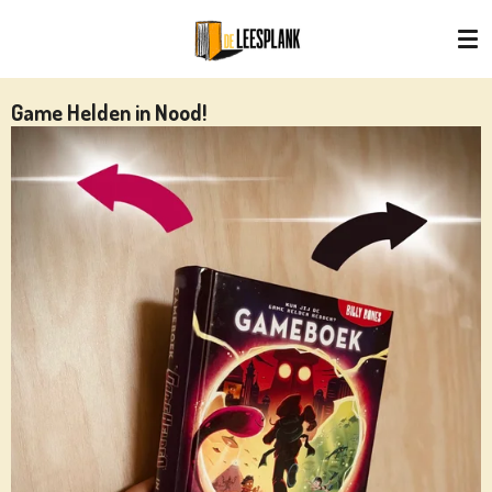
Ga
direct
naar
de
Game Helden in Nood!
hoofdinhoud