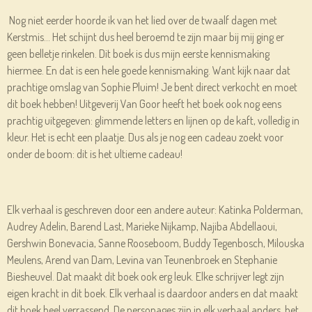
Nog niet eerder hoorde ik van het lied over de twaalf dagen met
Kerstmis… Het schijnt dus heel beroemd te zijn maar bij mij ging er
geen belletje rinkelen. Dit boek is dus mijn eerste kennismaking
hiermee. En dat is een hele goede kennismaking. Want kijk naar dat
prachtige omslag van Sophie Pluim! Je bent direct verkocht en moet
dit boek hebben! Uitgeverij Van Goor heeft het boek ook nog eens
prachtig uitgegeven: glimmende letters en lijnen op de kaft, volledig in
kleur. Het is echt een plaatje. Dus als je nog een cadeau zoekt voor
onder de boom: dit is het ultieme cadeau!
Elk verhaal is geschreven door een andere auteur: Katinka Polderman,
Audrey Adelin, Barend Last, Marieke Nijkamp, Najiba Abdellaoui,
Gershwin Bonevacia, Sanne Rooseboom, Buddy Tegenbosch, Milouska
Meulens, Arend van Dam, Levina van Teunenbroek en Stephanie
Biesheuvel. Dat maakt dit boek ook erg leuk. Elke schrijver legt zijn
eigen kracht in dit boek. Elk verhaal is daardoor anders en dat maakt
dit boek heel verrassend. De personages zijn in elk verhaal anders, het