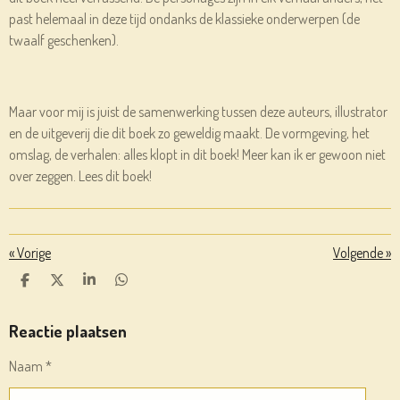
past helemaal in deze tijd ondanks de klassieke onderwerpen (de
twaalf geschenken).
Maar voor mij is juist de samenwerking tussen deze auteurs, illustrator
en de uitgeverij die dit boek zo geweldig maakt. De vormgeving, het
omslag, de verhalen: alles klopt in dit boek! Meer kan ik er gewoon niet
over zeggen. Lees dit boek!
«
Vorige
Volgende
»
D
D
S
D
E
E
H
E
L
E
A
L
E
L
R
E
Reactie plaatsen
N
E
N
Naam *