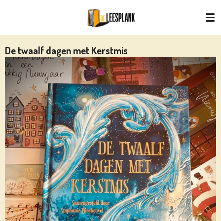
Ga
direct
naar
de
De twaalf dagen met Kerstmis
hoofdinhoud