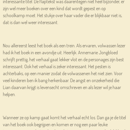
interessante titel. De flaptekst was daarentegen niet heel bijzonder, er
zijn wel meer boeken over een kind dat wordt gepest en op
schoolkamp moet. Het stukje over haar vader die er blijkbaar niet is,
dat is dan wel weer interessant.
Nou allereerst leest het boek als een trein. Als ervaren, volwassen lezer
had ik het boek in een avondje uit. Heerlijk. Annemarie Jongbloed
schrijft prettig, het verhaal gaat lekker vlot en de personages zijn best
interessant. Ook het verhaal is zeker interessant. Het pesten is
achterbaks, op een manier zodat de volwassenen het niet zien. Voor
veel kinderen ben ik bang herkenbaar. De angst en onzekerheid die
Lian daarvan krijgt is levensecht omschreven en als lezer wil je haar
helpen.
Wanneer ze op kamp gaat komt het verhaal echt los. Dan ga je de titel
van het boek ook begrijpen en komen er nog een paar leuke