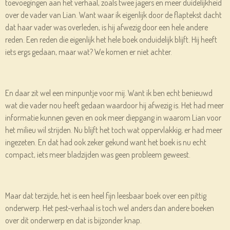
toevoegingen aan het verhaal, zoals twee jagers en meer duidelijkheid
over de vader van Lian. Want waar ik eigenlijk door de flaptekst dacht
dat haar vader was overleden, is hij afwezig door een hele andere
reden. Een reden die eigenlijk het hele boek onduidelijk blijft. Hij heeft
iets ergs gedaan, maar wat? We komen er niet achter.
En daar zit wel een minpuntje voor mij. Want ik ben echt benieuwd
wat die vader nou heeft gedaan waardoor hij afwezig is. Het had meer
informatie kunnen geven en ook meer diepgang in waarom Lian voor
het milieu wil strijden. Nu blijft het toch wat oppervlakkig, er had meer
ingezeten. En dat had ook zeker gekund want het boek is nu echt
compact, iets meer bladzijden was geen probleem geweest.
Maar dat terzijde, het is een heel fijn leesbaar boek over een pittig
onderwerp. Het pest-verhaal is toch wel anders dan andere boeken
over dit onderwerp en dat is bijzonder knap.