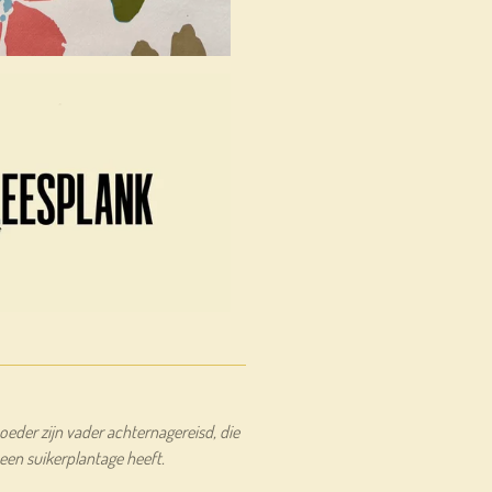
moeder zijn vader achternagereisd, die
een suikerplantage heeft.