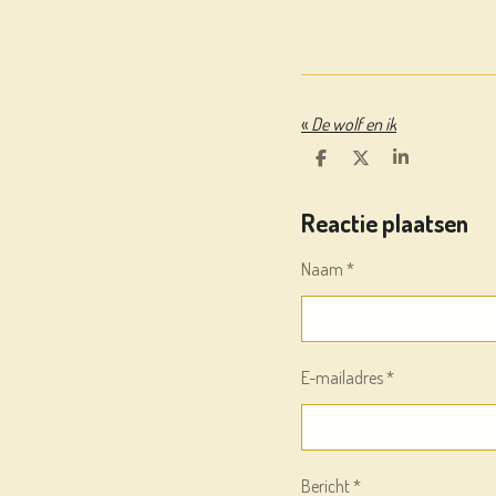
«
De wolf en ik
D
D
S
E
E
H
L
E
A
Reactie plaatsen
E
L
R
N
E
Naam *
E-mailadres *
Bericht *