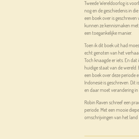
Tweede Wereldoorlog is voor
nog en de geschiedenis in die
een boek over is geschreven 
kunnen ze kennismaken met w
een toegankelijke manier.
Toen ik dit boek uit had moes
echt genoten van het verhaal,
Toch knaagde er iets. En dat 
huidige staat van de wereld. 
een boek over deze periode 
Indonesië is geschreven. Dit i
en daar moet verandering i
Robin Raven schreef een pra
periode. Met een mooie diep
omschrijvingen van het land 