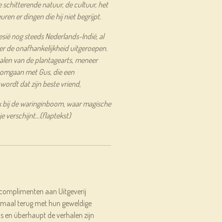
e schitterende natuur, de cultuur, het
euren er dingen die hij niet begrijpt.
sië nog steeds Nederlands-Indië, al
er de onafhankelijkheid uitgeroepen.
alen van de plantagearts, meneer
g omgaan met Gus, die een
ordt dat zijn beste vriend,
ek bij de waringinboom, waar magische
 verschijnt...(flaptekst)
 complimenten aan Uitgeverij
lemaal terug met hun geweldige
ls en überhaupt de verhalen zijn