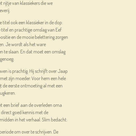
 rijtje van klassiekers die we
everij.
 titel ook een klassieker in de dop.
 titel en prachtige omslag van Eef
ositie en de mooie belettering zorgen
zen. Je wordt als het ware
n te slaan. En dat moet een omslag
 genoeg.
en is prachtig. Hij schrijft over Jaap
t met zijn moeder. Voor hem een hele
gt de eerste ontmoeting al met een
rugkeren.
et een brief aan de overleden oma
direct goed kennis met de
 midden in het verhaal. Slim bedacht.
 periode om over te schrijven. De