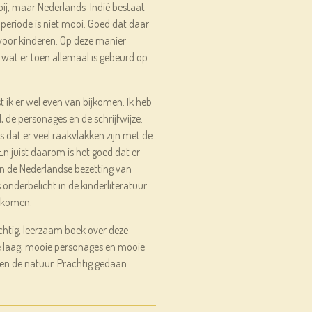
bij, maar Nederlands-Indië bestaat
 periode is niet mooi. Goed dat daar
voor kinderen. Op deze manier
at er toen allemaal is gebeurd op
t ik er wel even van bijkomen. Ik heb
 de personages en de schrijfwijze.
is dat er veel raakvlakken zijn met de
En juist daarom is het goed dat er
en de Nederlandse bezetting van
s onderbelicht in de kinderliteratuur
n komen.
chtig, leerzaam boek over deze
e laag, mooie personages en mooie
en de natuur. Prachtig gedaan.