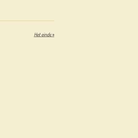
Het einde
»