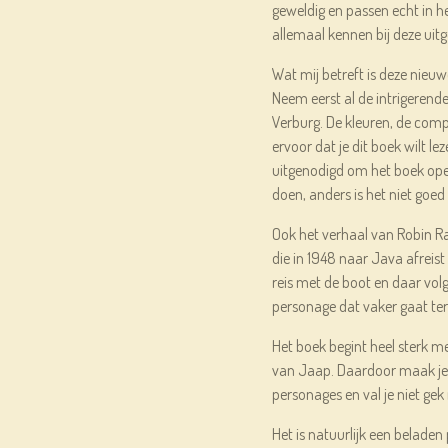
geweldig en passen echt in het
allemaal kennen bij deze uitg
Wat mij betreft is deze nieuwe
Neem eerst al de intrigerende
Verburg. De kleuren, de comp
ervoor dat je dit boek wilt le
uitgenodigd om het boek ope
doen, anders is het niet goed
Ook het verhaal van Robin Rav
die in 1948 naar Java afreis
reis met de boot en daar vol
personage dat vaker gaat te
Het boek begint heel sterk m
van Jaap. Daardoor maak je 
personages en val je niet gek
Het is natuurlijk een beladen