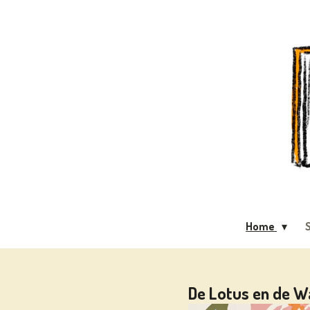
Ga
direct
naar
de
hoofdinhoud
Home
S
De Lotus en de 