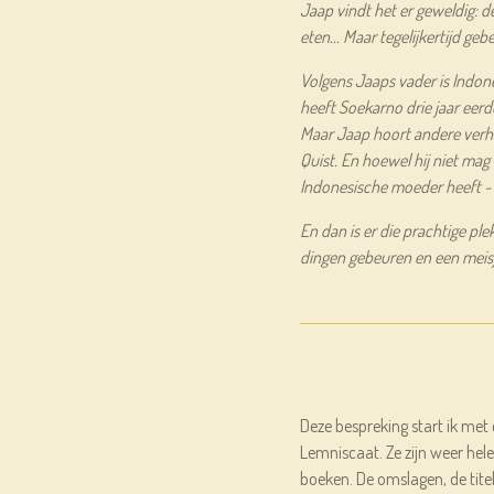
Jaap vindt het er geweldig: d
eten... Maar tegelijkertijd geb
Volgens Jaaps vader is Indone
heeft Soekarno drie jaar eerd
Maar Jaap hoort andere verh
Quist. En hoewel hij niet ma
Indonesische moeder heeft - w
En dan is er die prachtige pl
dingen gebeuren en een meisje
Deze bespreking start ik met
Lemniscaat. Ze zijn weer he
boeken. De omslagen, de tite