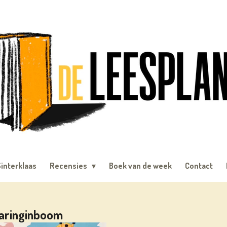
interklaas
Recensies
Boek van de week
Contact
Waringinboom