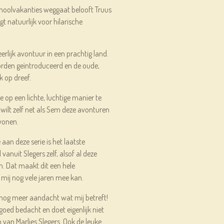
hoolvakanties weggaat belooft Truus
gt natuurlijk voor hilarische
erlijk avontuur in een prachtig land.
rden geïntroduceerd en de oude,
jk op dreef.
e op een lichte, luchtige manier te
Je wilt zelf net als Sem deze avonturen
 wonen.
aan deze serie is het laatste
 vanuit Slegers zelf, alsof al deze
. Dat maakt dit een hele
s mij nog vele jaren mee kan.
 nog meer aandacht wat mij betreft!
goed bedacht en doet eigenlijk niet
van Marlies Slegers. Ook de leuke