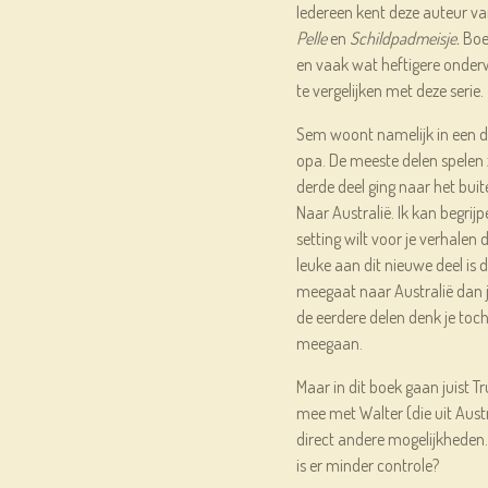
Iedereen kent deze auteur v
Pelle
en
Schildpadmeisje.
Boe
en vaak wat heftigere onder
te vergelijken met deze serie.
Sem woont namelijk in een di
opa. De meeste delen spelen z
derde deel ging naar het buit
Naar Australië. Ik kan begrij
setting wilt voor je verhalen 
leuke aan dit nieuwe deel is 
meegaat naar Australië dan 
de eerdere delen denk je to
meegaan.
Maar in dit boek gaan juist 
mee met Walter (die uit Aust
direct andere mogelijkheden.
is er minder controle?