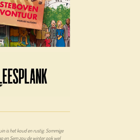
tuin is het koud en rustig. Sommige
ap en Sem zou de winter ook wel