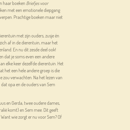
an haar boeken
Briefjes voor
ken met een emotionele diepgang
werpen. Prachtige boeken maar niet
erentuin met zijn ouders, zusje én
ich af in de dierentuin, maar het
enland. En nu dit zesde deel ook!
pen dat je soms even een andere
dan elke keer dezelfde dierentuin. Het
dat het een hele andere groep is die
je zou verwachten. Na het lezen van
ch dat opa en de ouders van Sem
Truus en Gerda, twee oudere dames,
ralië komt) en Sem mee. Dit geeft
 Want wie zorgt er nu voor Sem? Of