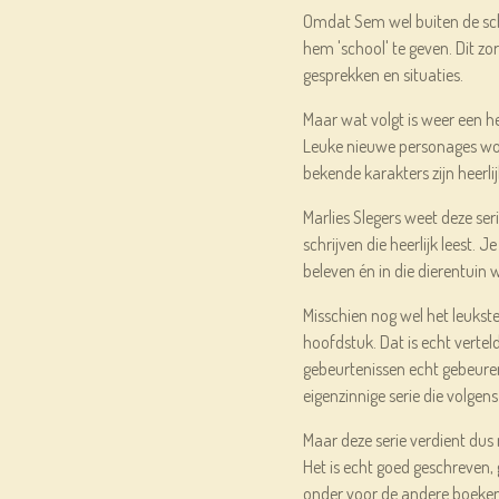
Omdat Sem wel buiten de sc
hem 'school' te geven. Dit zor
gesprekken en situaties.
Maar wat volgt is weer een he
Leuke nieuwe personages wo
bekende karakters zijn heerli
Marlies Slegers weet deze seri
schrijven die heerlijk leest. 
beleven én in die dierentuin
Misschien nog wel het leukste 
hoofdstuk. Dat is echt verteld
gebeurtenissen echt gebeuren
eigenzinnige serie die volgen
Maar deze serie verdient dus
Het is echt goed geschreven, 
onder voor de andere boeken 