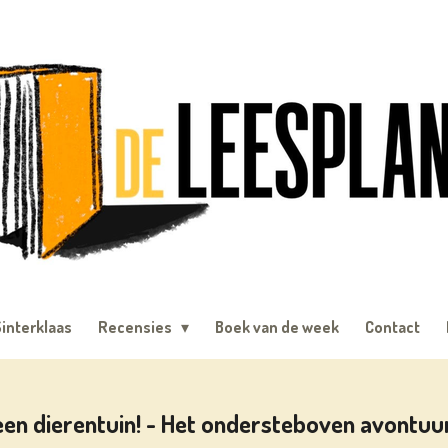
interklaas
Recensies
Boek van de week
Contact
een dierentuin! - Het ondersteboven avontuu