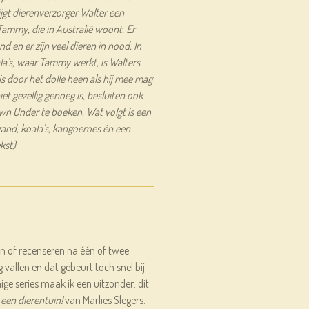
ijgt dierenverzorger Walter een
 Tammy, die in Australië woont. Er
 en er zijn veel dieren in nood. In
a's, waar Tammy werkt, is Walters
 door het dolle heen als hij mee mag
et gezellig genoeg is, besluiten ook
wn Under te boeken. Wat volgt is een
and, koala's, kangoeroes én een
kst)
zen of recenseren na één of twee
g vallen en dat gebeurt toch snel bij
ge series maak ik een uitzonder: dit
een dierentuin!
van Marlies Slegers.