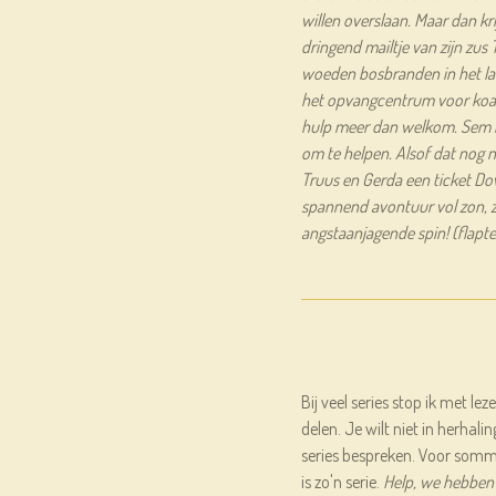
willen overslaan. Maar dan kr
dringend mailtje van zijn zus
woeden bosbranden in het land
het opvangcentrum voor koal
hulp meer dan welkom. Sem is
om te helpen. Alsof dat nog ni
Truus en Gerda een ticket Do
spannend avontuur vol zon, z
angstaanjagende spin! (flapte
Bij veel series stop ik met le
delen. Je wilt niet in herhalin
series bespreken. Voor sommi
is zo'n serie.
Help, we hebben 