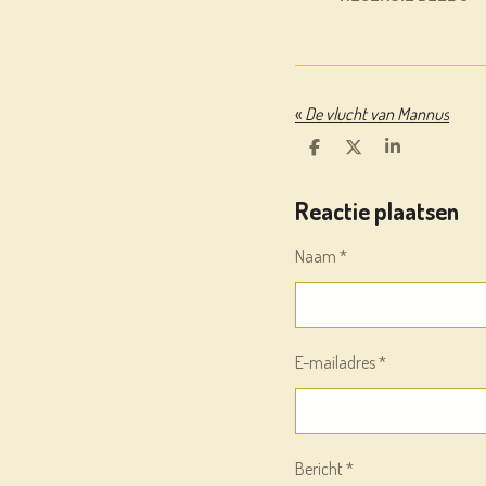
«
De vlucht van Mannus
D
D
S
E
E
H
L
E
A
Reactie plaatsen
E
L
R
N
E
Naam *
E-mailadres *
Bericht *