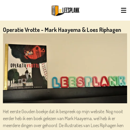
Ga
direct
naar
de
Operatie Vrotte - Mark Haayema & Loes Riphagen
hoofdinhoud
Het eerste Gouden boekje dat ik bespreek op mijn website. Nog nooit
eerder heb ik een boek gelezen van Mark Haayema, wel heb ik er
meerdere dingen over gehoord. De illustraties van Loes Riphagen ken