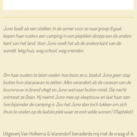
Juno baalt als een stekker. In de zomer voor ze naar groep 8 gaat,
kopen haar ouders een camping in een piepklein dorpje aan de andere
kant van het land. Voor Juno voelt het als de andere kant van de
wereld. Weg huis, weg school, weg vrienden.
Om haar ouders te laten voelen hoe boos ze is, besluit Juno geen stap
buiten hun stacaravan te zetten. Alles verandert als de caravan van de
buurvrouw in brand vliegt en Juno wel naar buiten móét. Die nacht
ontmoet ze Dean. Hij neemt Juno mee op sleeptouw en laat haar zien
hoe bijzonder de camping is. Zou het Juno dan toch lukken om zich
thuis te voelen op de laatste plek waar ze ooit wilde wonen? (flaptekst)
Uitgeverij Van Holkema & Warendorf benaderde mij met de vraag of ik