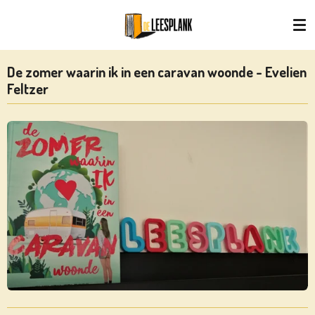
Ga
direct
naar
de
De zomer waarin ik in een caravan woonde - Evelien
hoofdinhoud
Feltzer