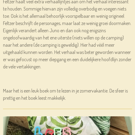
Feltzer haalt veel extra verhaallijntjes aan om het verhaal interessant
te houden. Sommige hiervan zijn volledig overbodig en voegen niets
toe. Ook is het allemaal behoorlijk voorspelbaar en weinig origineel.
Feltzer beschrijft de personages, maar laat ze weinig groei doormaken.
Eigenlijk verandert alleen Juno en dan ook nog enigszins
ongeloofwaardig van het ene uiterste (niets willen op de camping)
naar het andere (de camping is geweldig). Hier had véél meer
uitgehaald kunnen worden. Het verhaal was beter geworden wanneer
er was gefocust op meer diepgang en een duidelijkere hoofdlijn zonder
de vele vertakkingen.
Maar het is een leuk boek om te lezen in je zomervakantie. De sfeer is
prettig en het boek leest makkelijk.