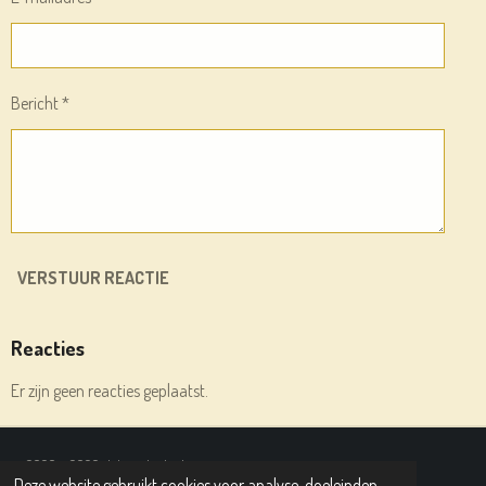
Bericht *
VERSTUUR REACTIE
Reacties
Er zijn geen reacties geplaatst.
© 2020 - 2026 deleesplank.nl
Deze website gebruikt cookies voor analyse-doeleinden