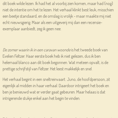
dit boek wilde lezen. Ik had het al voorbij zien komen, maar had (nog)
niet de intentie om het te lezen. Het verhaal klinkt best leuk, misschien
een beetje standaard, en de omslag is vrolijk - maar maakte mij niet
echt nieuwsgierig. Maar als een uitgeverij mij dan een recensie-
exemplaar aanbiedt, zeg ik geen nee.
De zomer waarin ik in een caravan woonde
is het tweede boek van
Evelien Feltzer. Haar eerste boek heb ik niet gelezen, dus ik ben
helemaal blanco aan dit boek begonnen. Wat meteen opvalt, is de
prettige schrijfstijl van Feltzer. Het leest makkelijk en snel.
Het verhaal begint in een sneltreinvaart. Juno, de hoofdpersoon, zit
eigenlijk al midden in haar verhaal. Daardoor intrigeert het boek en
ben je benieuwd wat er verder gaat gebeuren. Maar helaas is dat
intrigerende stukje enkel aan het begin te vinden.