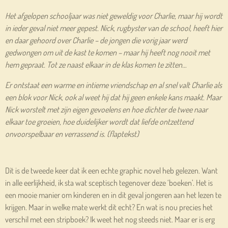
Het afgelopen schooljaar was niet geweldig voor Charlie, maar hij wordt
in ieder geval niet meer gepest. Nick, rugbyster van de school, heeft hier
en daar gehoord over Charlie – de jongen die vorig jaar werd
gedwongen om uit de kast te komen – maar hij heeft nog nooit met
hem gepraat. Tot ze naast elkaar in de klas komen te zitten…
Er ontstaat een warme en intieme vriendschap en al snel valt Charlie als
een blok voor Nick, ook al weet hij dat hij geen enkele kans maakt. Maar
Nick worstelt met zijn eigen gevoelens en hoe dichter de twee naar
elkaar toe groeien, hoe duidelijker wordt dat liefde ontzettend
onvoorspelbaar en verrassend is. (flaptekst)
Dit is de tweede keer dat ik een echte graphic novel heb gelezen. Want
in alle eerlijkheid, ik sta wat sceptisch tegenover deze ‘boeken’. Het is
een mooie manier om kinderen en in dit geval jongeren aan het lezen te
krijgen. Maar in welke mate werkt dit echt? En wat is nou precies het
verschil met een stripboek? Ik weet het nog steeds niet. Maar er is erg