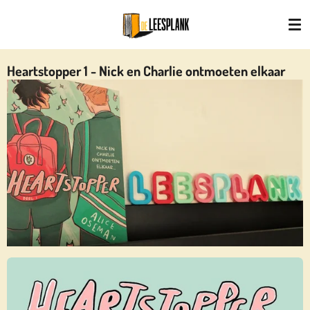
Ga
direct
naar
de
Heartstopper 1 - Nick en Charlie ontmoeten elkaar
hoofdinhoud