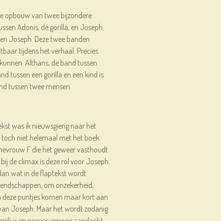
 de opbouw van twee bijzondere
ssen Adonis, de gorilla, en Joseph.
en Joseph. Deze twee banden
tbaar tijdens het verhaal. Precies
u kunnen. Althans, de band tussen
 tussen een gorilla en een kind is
and tussen twee mensen.
ekst was ik nieuwsgierig naar het
t toch niet helemaal met het boek.
mevrouw F die het geweer vasthoudt
 bij de climax is deze rol voor Joseph.
an wat in de flaptekst wordt
iendschappen, om onzekerheid,
 deze puntjes komen maar kort aan
 van Joseph. Maar het wordt zodanig
rijk is en precies genoeg aandacht