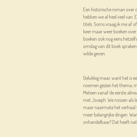
Een historische roman over 
hebben we al heel veel van. 
titels. Soms vraag ik me af of 
keer maar weer boeken over 
boeken ook nog eens hetzelfd
omslag van dit boek spraken 
wilde geven.
Gelukkig maar, want het is een
noemen gezien het thema, maa
Meteen vanaf de eerste alinea 
met Joseph. We missen als l
maar naarmate het verhaal 
meer belangrijke dingen. Wa
onhandelbaar? Dat heeft natu