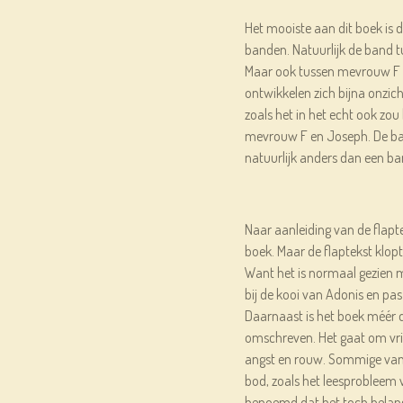
Het mooiste aan dit boek is
banden. Natuurlijk de band tu
Maar ook tussen mevrouw F 
ontwikkelen zich bijna onzich
zoals het in het echt ook zo
mevrouw F en Joseph. De band
natuurlijk anders dan een b
Naar aanleiding van de flapt
boek. Maar de flaptekst klop
Want het is normaal gezien 
bij de kooi van Adonis en pas
Daarnaast is het boek méér d
omschreven. Het gaat om vr
angst en rouw. Sommige van
bod, zoals het leesprobleem
benoemd dat het toch belang