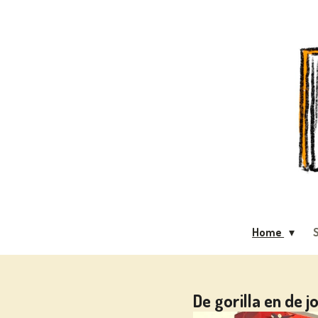
Ga
direct
naar
de
hoofdinhoud
Home
S
De gorilla en de j