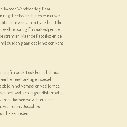
de Tweede Wereldoorlog. Daar
En nog steeds verschijnen er nieuwe
dit niet te veel van het goede is. Elke
dezelfde oorlog. En vaak volgen de
e stramien. Maar de flaptekst en de
mij dusdanig aan dat ik het een kans
 erg fijn boek. Leuk kun je het niet
r het leest prettig en soepel.
zit je in het verhaal en voel je mee
ezer best wat achtergrondinformatie,
vordert komen we achter steeds
nt waarom is Joseph zo
urlijk een reden.