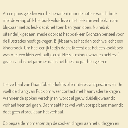
Al een poos geleden werd ik benaderd door de auteur van dit boek
met de vraag of ik het boek wilde lezen. Het leek me wel leuk, maar
blijkbaar niet zo leuk dat ik het toen ben gaan doen. Nu heb ik
uiteindelijk gedaan, mede doordat het boek een Bronzen penseel voor
de illustraties heeft gekregen. Blijkbaar was het dan toch wel echt een
kinderboek. Om heel eerlijk te zijn dacht ik eerst dat het een kookboek
was met een klein verhaaltje erbij. Niets is minder waar en achteraf
gezien vind ik het jammer dat ik het boek nu pas heb gelezen.
Het verhaal van Daan Faber is liefdevol en interessant geschreven. Je
voelt de drang van Puck om weer contact met haar vader te krijgen.
Wanneer de spoken verschijnen, wordt al gauw duidelijk waar dit
verhaal heen zal gaan. Dat maakt het wel wat voorspelbaar, maar dit
doet geen afbreuk aan het verhaal.
Op bepaalde momenten zijn de spoken dingen aan het uitleggen en