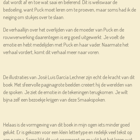
dat wordt af en toe wat saai en belerend. Dit is weliswaar de
bedoeling, want Puck moet leren om te proeven, maar soms had ik de
neiging om stukjes over te slaan.
De verhaallijn over het overlijden van de moeder van Puck en de
rouwverwerking daarentegen is erg goed uitgewerkt. Je voelt de
emotie en hebt medelijden met Puck en haar vader. Naarmate het
verhaal vordert, komt dit verhaal meer naar voren.
De illustraties van José Luis García Lechner zijn echt de kracht van dit
boek. Met sfeervolle paginagrote beelden creëert hij de werelden van
de spoken. Je ziet de emotie in de tekeningen terugkomen. Je wilt
bijna zelf een bezoekje krijgen van deze Smaakspoken.
Helaas is de vormgeving van dit boek in mijn ogen iets minder goed
gelukt. Er is gekozen voor een klein lettertype en redelijk veel tekst op
een pagina. Soms lijkt dit wat opgepropt en maakt het het lezen wat