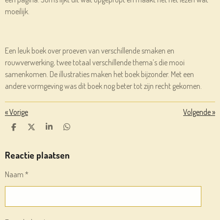
moeilijk.
Een leuk boek over proeven van verschillende smaken en
rouwverwerking, twee totaal verschillende thema’s die mooi
samenkomen. De illustraties maken het boek bijzonder. Met een
andere vormgeving was dit boek nog beter tot zijn recht gekomen.
«
Vorige
Volgende
»
D
D
S
D
E
E
H
E
L
E
A
L
E
L
R
E
Reactie plaatsen
N
E
N
Naam *