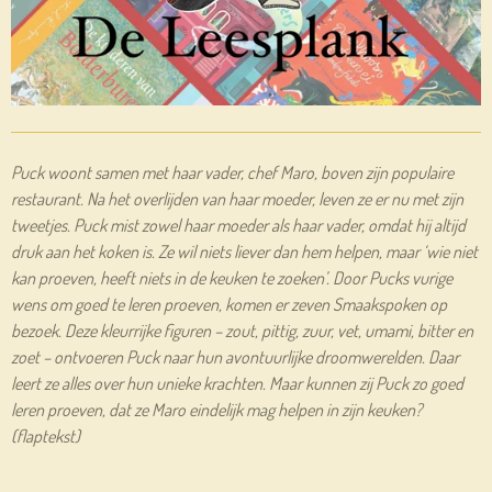
Puck woont samen met haar vader, chef Maro, boven zijn populaire
restaurant. Na het overlijden van haar moeder, leven ze er nu met zijn
tweetjes. Puck mist zowel haar moeder als haar vader, omdat hij altijd
druk aan het koken is. Ze wil niets liever dan hem helpen, maar ‘wie niet
kan proeven, heeft niets in de keuken te zoeken’. Door Pucks vurige
wens om goed te leren proeven, komen er zeven Smaakspoken op
bezoek. Deze kleurrijke figuren – zout, pittig, zuur, vet, umami, bitter en
zoet – ontvoeren Puck naar hun avontuurlijke droomwerelden. Daar
leert ze alles over hun unieke krachten. Maar kunnen zij Puck zo goed
leren proeven, dat ze Maro eindelijk mag helpen in zijn keuken?
(flaptekst)