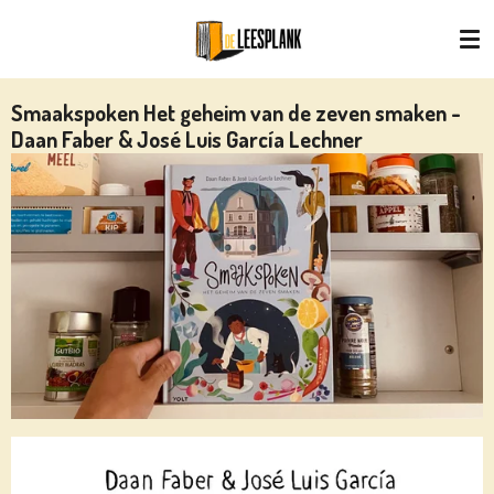
Ga
direct
naar
de
Smaakspoken Het geheim van de zeven smaken -
hoofdinhoud
Daan Faber & José Luis García Lechner