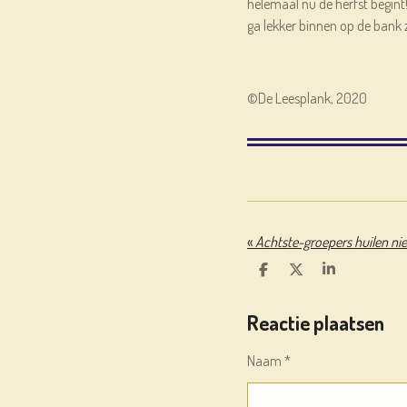
helemaal nu de herfst begint
ga lekker binnen op de bank z
©De Leesplank, 2020
«
D
D
S
E
E
H
L
E
A
Reactie plaatsen
E
L
R
N
E
Naam *