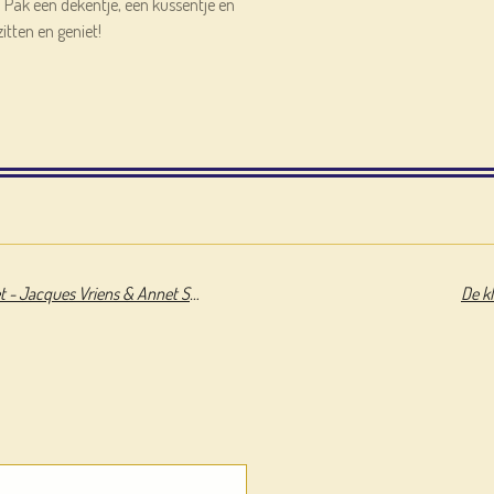
! Pak een dekentje, een kussentje en
itten en geniet!
Achtste-groepers huilen niet - Jacques Vriens & Annet Schaap
De kl