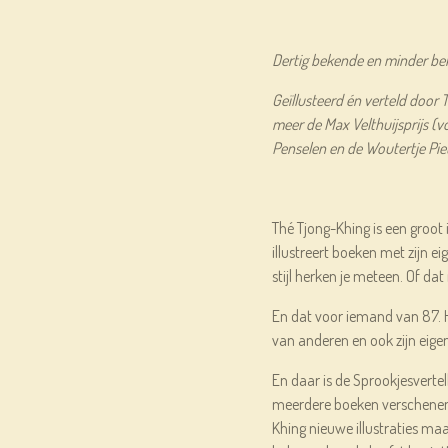
Dertig bekende en minder be
Geïllusteerd én verteld door
meer de Max Velthuijsprijs (v
Penselen en de Woutertje Piet
Thé Tjong-Khing is een groot i
illustreert boeken met zijn eige
stijl herken je meteen. Of dat
En dat voor iemand van 87. Hi
van anderen en ook zijn eig
En daar is de Sprookjesvertel
meerdere boeken verschenen
Khing nieuwe illustraties maa