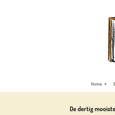
Ga
direct
naar
de
hoofdinhoud
Home
S
De dertig mooiste