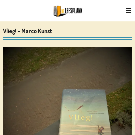
Ga
direct
naar
de
Vlieg! - Marco Kunst
hoofdinhoud