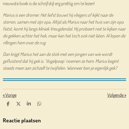
nieuwste boek is de schrijfstijl erg prettig om te lezen!
Marius is een dromer. Het liefst bouwt hij vliegers of kijkt naar de
sterren, samen met zijn opa. Altijd als Marius naar het huis van zijn opa
fietst, komt hij langs kliniek Vreugdendal. Hij probeert niet te kijken naar
de gekken achter het hek, maar kan het toch ook niet laten. Al lopen de
rillingen hem over de rug
Dan krijgt Marius het aan de stok met een jongen van wie wordt
gefluisterd dat hij gek is. ‘Vogelpoep’ noemen ze hem. Marius begint
steeds meer aan zichzelf te twijfelen. Wanneer ben je eigenlijk gek?
«
Vorige
Volgende
»
D
D
S
D
E
E
H
E
L
E
A
L
E
L
R
E
Reactie plaatsen
N
E
N