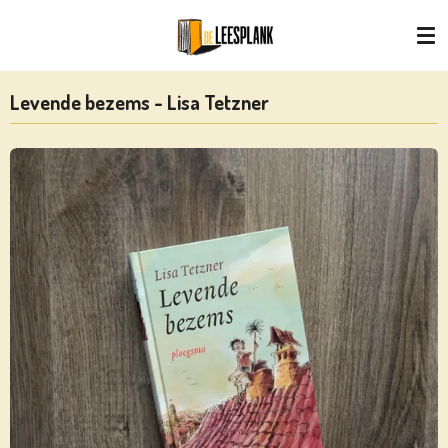
Ga
direct
naar
de
Levende bezems - Lisa Tetzner
hoofdinhoud