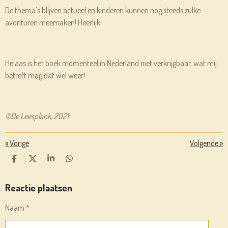
De thema's blijven actueel en kinderen kunnen nog steeds zulke
avonturen meemaken! Heerlijk!
Helaas is het boek momenteel in Nederland niet verkrijgbaar, wat mij
betreft mag dat wel weer!
©De Leesplank, 2021
«
Vorige
Volgende
»
D
D
S
D
E
E
H
E
L
E
A
L
E
L
R
E
Reactie plaatsen
N
E
N
Naam *