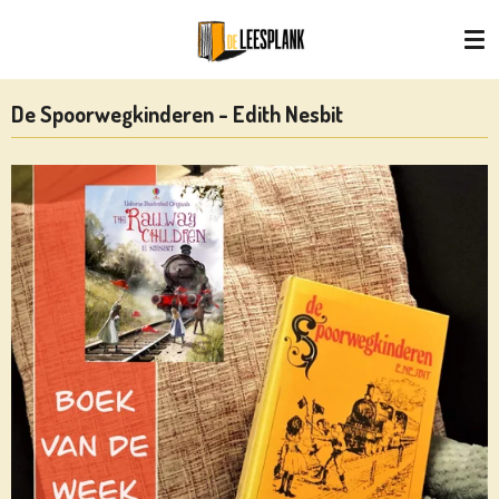
Ga
direct
naar
de
De Spoorwegkinderen - Edith Nesbit
hoofdinhoud