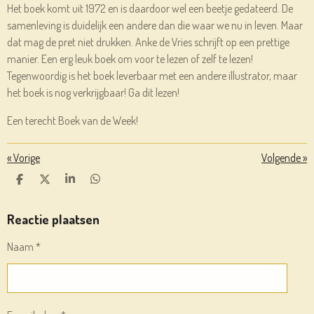
Het boek komt uit 1972 en is daardoor wel een beetje gedateerd. De
samenleving is duidelijk een andere dan die waar we nu in leven. Maar
dat mag de pret niet drukken. Anke de Vries schrijft op een prettige
manier. Een erg leuk boek om voor te lezen of zelf te lezen!
Tegenwoordig is het boek leverbaar met een andere illustrator, maar
het boek is nog verkrijgbaar! Ga dit lezen!
Een terecht Boek van de Week!
«
Vorige
Volgende
»
D
D
S
D
E
E
H
E
L
E
A
L
E
L
R
E
Reactie plaatsen
N
E
N
Naam *