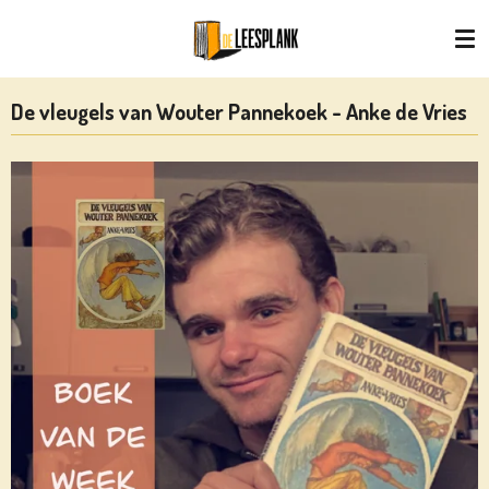
Ga
direct
naar
de
De vleugels van Wouter Pannekoek - Anke de Vries
hoofdinhoud