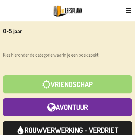
Ga
direct
naar
de
0-5 jaar
hoofdinhoud
Kies hieronder de categorie waarin je een boek zoekt!
VRIENDSCHAP
AVONTUUR
ROUWVERWERKING - VERDRIET