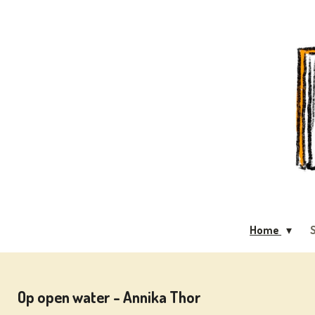
Ga
direct
naar
de
hoofdinhoud
Home
S
Op open water - Annika Thor