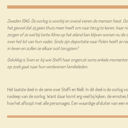
Zweden 1945. De oorlog is voorbij en overal vieren de mensen feest. Ook St
het gevoel dat zij geen thuis meer heeft om naar terug te keren, haar niet
zorgen of ze wel bij tante Alma op het eiland kan blijven wonen nu de oo
over het lot van hun vader. Sinds zijn deportatie naar Polen heeft ze n
in leven en zullen ze elkaar ooit terugzien?
Gelukkig is Sven er, bij wie Steffi haar ongerust soms enkele momenten
op zoek gaat naar hun verdwenen familieleden.
Het laatste deel in de serie over Steffi en Nelli. In dit deel is de oorlog v
nasleep van de oorlog. Want daar komt erg veel bij kijken, de emoties 
hoe het afloopt met alle personages. Een waardige afsluiter van een e