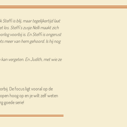
effi is blij, maar tegelijkertijd laat
 los. Steffi’s zusje Nelli maakt zich
rlog voorbij is. En Steffi is ongerust
iets meer van hem gehoord. Is hij nog
 kan vergeten. En Judith, met wie ze
oorbij. De focus ligt vooral op de
lopen hoog op en je wilt zelf weten
rg goede serie!