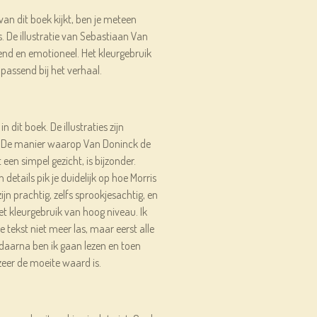
an dit boek kijkt, ben je meteen
. De illustratie van Sebastiaan Van
fend en emotioneel. Het kleurgebruik
l passend bij het verhaal.
in dit boek. De illustraties zijn
. De manier waarop Van Doninck de
een simpel gezicht, is bijzonder.
details pik je duidelijk op hoe Morris
ijn prachtig, zelfs sprookjesachtig, en
het kleurgebruik van hoog niveau. Ik
e tekst niet meer las, maar eerst alle
s daarna ben ik gaan lezen en toen
zeer de moeite waard is.