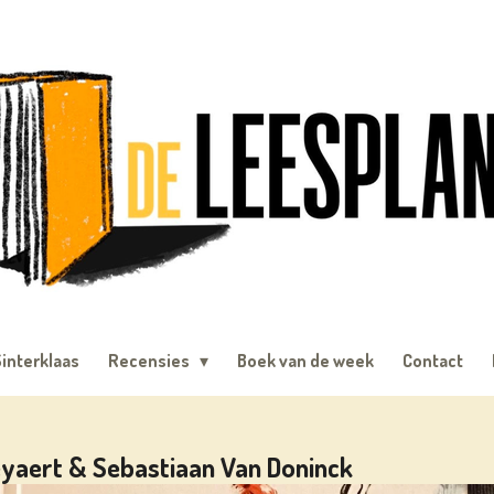
interklaas
Recensies
Boek van de week
Contact
eyaert & Sebastiaan Van Doninck