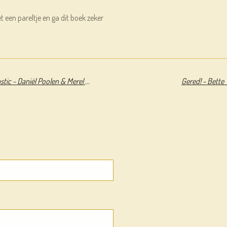
t een pareltje en ga dit boek zeker
Tot over mijn oren in het plastic - Daniël Poolen & Merel Corduwener
Gered! - Bette