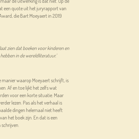
, maar de uitwerking is dat niet. Op de
t een quote uit het juryrapport van
Award, die Bart Moeyaert in 2019
laat zien dat boeken voor kinderen en
hebben in de wereldliteratuur.’
De manier waarop Moeyaert schrijft, is
n. Af en toe lijkt het zelfs wat
orden voor een korte situatie. Maar
 verder lezen. Pas als het verhaal is
epaalde dingen helemaal niet heeft
van het boek zijn. En dat is een
schrijven.