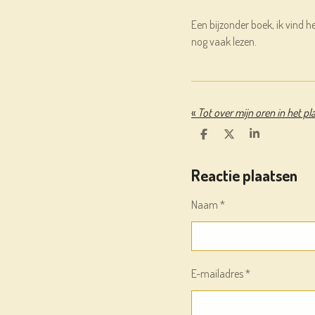
Een bijzonder boek, ik vind he
nog vaak lezen.
«
D
D
S
E
E
H
L
E
A
Reactie plaatsen
E
L
R
N
E
Naam *
E-mailadres *