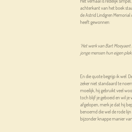
Het verhaal is redelijk simpel
achterkant van het boek staa
de Astrid Lindgren Memorial 
heeft gewonnen:
‘Het werk van Bart Moeyaert 
jonge mensen hun eigen plek 
En die quote begrijp ik wel. 
zeker niet standaard te noeme
moeilijk, hij gebruikt veel wo
toch blijf je geboeid en wil je
afgelopen, merk je dat hij b
benoemd die wel de rode lijn 
bijzonder knappe manier van 