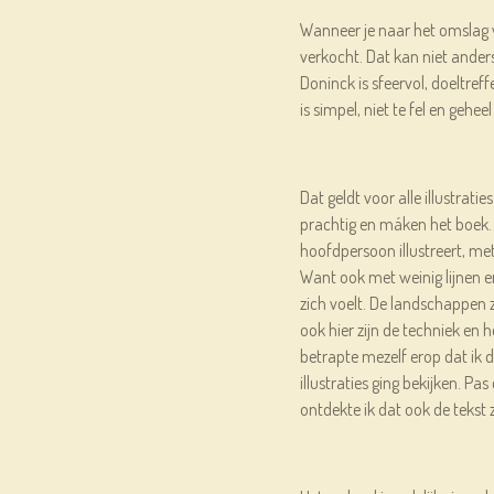
Wanneer je naar het omslag v
verkocht. Dat kan niet anders
Doninck is sfeervol, doeltref
is simpel, niet te fel en gehee
Dat geldt voor alle illustraties 
prachtig en máken het boek
hoofdpersoon illustreert, met 
Want ook met weinig lijnen en 
zich voelt. De landschappen z
ook hier zijn de techniek en 
betrapte mezelf erop dat ik d
illustraties ging bekijken. Pa
ontdekte ik dat ook de tekst 