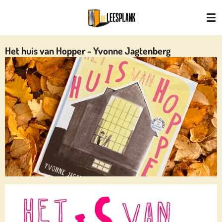
Ga
direct
naar
de
Het huis van Hopper - Yvonne Jagtenberg
hoofdinhoud