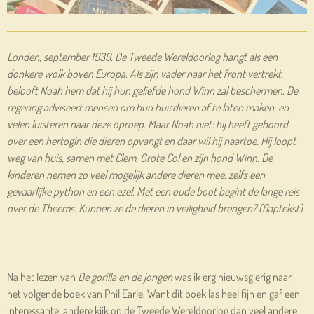
Londen, september 1939. De Tweede Wereldoorlog hangt als een
donkere wolk boven Europa. Als zijn vader naar het front vertrekt,
belooft Noah hem dat hij hun geliefde hond Winn zal beschermen. De
regering adviseert mensen om hun huisdieren af te laten maken, en
velen luisteren naar deze oproep. Maar Noah niet: hij heeft gehoord
over een hertogin die dieren opvangt en daar wil hij naartoe. Hij loopt
weg van huis, samen met Clem, Grote Col en zijn hond Winn. De
kinderen nemen zo veel mogelijk andere dieren mee, zelfs een
gevaarlijke python en een ezel. Met een oude boot begint de lange reis
over de Theems. Kunnen ze de dieren in veiligheid brengen? (flaptekst)
Na het lezen van
De gorilla en de jongen
was ik erg nieuwsgierig naar
het volgende boek van Phil Earle. Want dit boek las heel fijn en gaf een
interessante, andere kijk op de Tweede Wereldoorlog dan veel andere