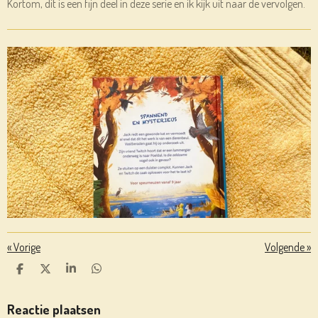
Kortom, dit is een fijn deel in deze serie en ik kijk uit naar de vervolgen.
«
Vorige
Volgende
»
D
D
S
D
E
E
H
E
L
E
A
L
E
L
R
E
Reactie plaatsen