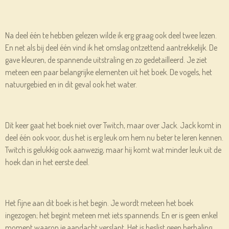
Na deel één te hebben gelezen wilde ik erg graag ook deel twee lezen.
En net als bij deel één vind ik het omslag ontzettend aantrekkelijk. De
gave kleuren, de spannende uitstraling en zo gedetailleerd. Je ziet
meteen een paar belangrijke elementen uit het boek. De vogels, het
natuurgebied en in dit geval ook het water.
Dit keer gaat het boek niet over Twitch, maar over Jack. Jack komt in
deel één ook voor, dus het is erg leuk om hem nu beter te leren kennen.
Twitch is gelukkig ook aanwezig, maar hij komt wat minder leuk uit de
hoek dan in het eerste deel.
Het fijne aan dit boek is het begin. Je wordt meteen het boek
ingezogen; het begint meteen met iets spannends. En er is geen enkel
moment waarop je aandacht verslapt. Het is beslist geen herhaling