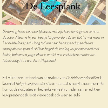
De koning heeft een heerlijk leven met zijn lieve koningin en slimme
dochter. Alleen is hij een beetje lui geworden. Zo lui, dat hij niet meer in
het bubbelbad past. Hoog tijd om naar het super-duper-deluxe
sportpaleis te gaan dus! Daar begint de koning vol goede moed met
ballet, boksen en yoga. Maar is er niet een veel betere manier om
fabelachtig fit te worden? (flaptekst)
Het vierde prentenboek van de makers van
De ridder zonder billen.
Ik
las enkel
Het prinsesje zonder stank
maar dat smaakte naar meer. De
humor, de illustraties en het leuke verhaal vormden samen echt een
leuk prentenboek. Is dit vierde boek ook weer zo leuk?