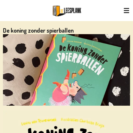
Ga
direct
naar
de
De koning zonder spierballen
hoofdinhoud