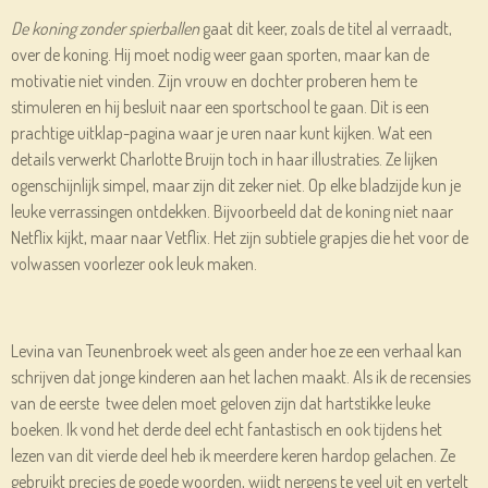
De koning zonder spierballen
gaat dit keer, zoals de titel al verraadt,
over de koning. Hij moet nodig weer gaan sporten, maar kan de
motivatie niet vinden. Zijn vrouw en dochter proberen hem te
stimuleren en hij besluit naar een sportschool te gaan. Dit is een
prachtige uitklap-pagina waar je uren naar kunt kijken. Wat een
details verwerkt Charlotte Bruijn toch in haar illustraties. Ze lijken
ogenschijnlijk simpel, maar zijn dit zeker niet. Op elke bladzijde kun je
leuke verrassingen ontdekken. Bijvoorbeeld dat de koning niet naar
Netflix kijkt, maar naar Vetflix. Het zijn subtiele grapjes die het voor de
volwassen voorlezer ook leuk maken.
Levina van Teunenbroek weet als geen ander hoe ze een verhaal kan
schrijven dat jonge kinderen aan het lachen maakt. Als ik de recensies
van de eerste twee delen moet geloven zijn dat hartstikke leuke
boeken. Ik vond het derde deel echt fantastisch en ook tijdens het
lezen van dit vierde deel heb ik meerdere keren hardop gelachen. Ze
gebruikt precies de goede woorden, wijdt nergens te veel uit en vertelt