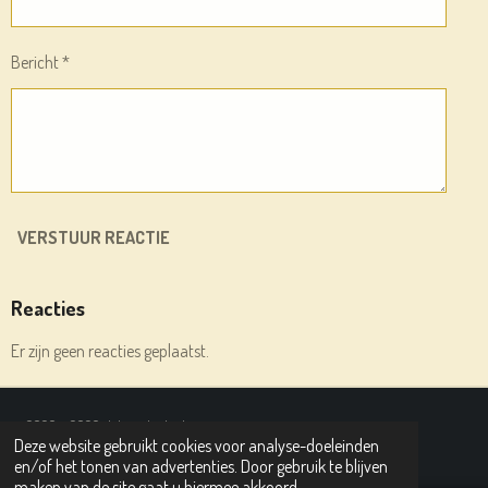
Bericht *
VERSTUUR REACTIE
Reacties
Er zijn geen reacties geplaatst.
© 2020 - 2026 deleesplank.nl
Deze website gebruikt cookies voor analyse-doeleinden
Powered by
JouwWeb
en/of het tonen van advertenties. Door gebruik te blijven
maken van de site gaat u hiermee akkoord.