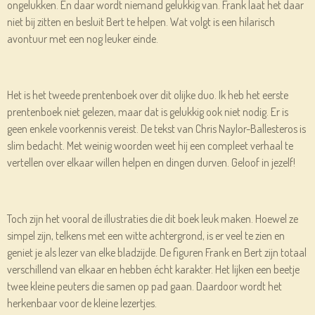
ongelukken. En daar wordt niemand gelukkig van. Frank laat het daar
niet bij zitten en besluit Bert te helpen. Wat volgt is een hilarisch
avontuur met een nog leuker einde.
Het is het tweede prentenboek over dit olijke duo. Ik heb het eerste
prentenboek niet gelezen, maar dat is gelukkig ook niet nodig. Er is
geen enkele voorkennis vereist. De tekst van Chris Naylor-Ballesteros is
slim bedacht. Met weinig woorden weet hij een compleet verhaal te
vertellen over elkaar willen helpen en dingen durven. Geloof in jezelf!
Toch zijn het vooral de illustraties die dit boek leuk maken. Hoewel ze
simpel zijn, telkens met een witte achtergrond, is er veel te zien en
geniet je als lezer van elke bladzijde. De figuren Frank en Bert zijn totaal
verschillend van elkaar en hebben écht karakter. Het lijken een beetje
twee kleine peuters die samen op pad gaan. Daardoor wordt het
herkenbaar voor de kleine lezertjes.