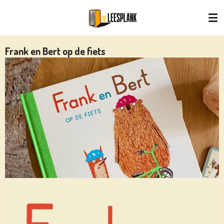
Ga
direct
naar
de
Frank en Bert op de fiets
hoofdinhoud