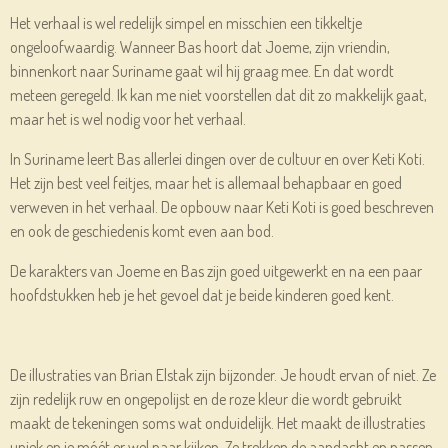
Het verhaal is wel redelijk simpel en misschien een tikkeltje
ongeloofwaardig. Wanneer Bas hoort dat Joeme, zijn vriendin,
binnenkort naar Suriname gaat wil hij graag mee. En dat wordt
meteen geregeld. Ik kan me niet voorstellen dat dit zo makkelijk gaat,
maar het is wel nodig voor het verhaal.
In Suriname leert Bas allerlei dingen over de cultuur en over Keti Koti.
Het zijn best veel feitjes, maar het is allemaal behapbaar en goed
verweven in het verhaal. De opbouw naar Keti Koti is goed beschreven
en ook de geschiedenis komt even aan bod.
De karakters van Joeme en Bas zijn goed uitgewerkt en na een paar
hoofdstukken heb je het gevoel dat je beide kinderen goed kent.
De illustraties van Brian Elstak zijn bijzonder. Je houdt ervan of niet. Ze
zijn redelijk ruw en ongepolijst en de roze kleur die wordt gebruikt
maakt de tekeningen soms wat onduidelijk. Het maakt de illustraties
uniek en je móét er wel naar kijken. Ze trekken de aandacht en passen