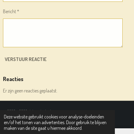
Bericht *
VERSTUUR REACTIE
Reacties
Er zijn geen reacties geplaatst.
© 2020 - 2026 deleesplank.nl
Deze website gebruikt cookies voor analyse-doeleinden
Powered by
JouwWeb
en/of het tonen van advertenties. Door gebruik te blijven
maken van de site gaat u hiermee akkoord.