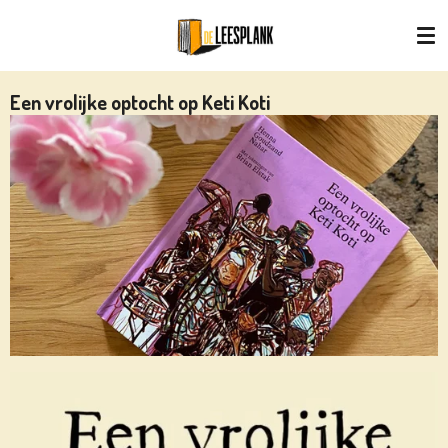
Ga
direct
naar
de
Een vrolijke optocht op Keti Koti
hoofdinhoud