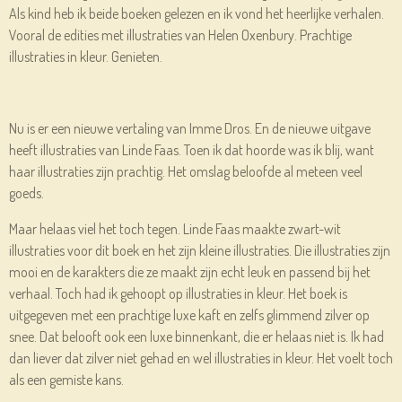
Als kind heb ik beide boeken gelezen en ik vond het heerlijke verhalen.
Vooral de edities met illustraties van Helen Oxenbury. Prachtige
illustraties in kleur. Genieten.
Nu is er een nieuwe vertaling van Imme Dros. En de nieuwe uitgave
heeft illustraties van Linde Faas. Toen ik dat hoorde was ik blij, want
haar illustraties zijn prachtig. Het omslag beloofde al meteen veel
goeds.
Maar helaas viel het toch tegen. Linde Faas maakte zwart-wit
illustraties voor dit boek en het zijn kleine illustraties. Die illustraties zijn
mooi en de karakters die ze maakt zijn echt leuk en passend bij het
verhaal. Toch had ik gehoopt op illustraties in kleur. Het boek is
uitgegeven met een prachtige luxe kaft en zelfs glimmend zilver op
snee. Dat belooft ook een luxe binnenkant, die er helaas niet is. Ik had
dan liever dat zilver niet gehad en wel illustraties in kleur. Het voelt toch
als een gemiste kans.