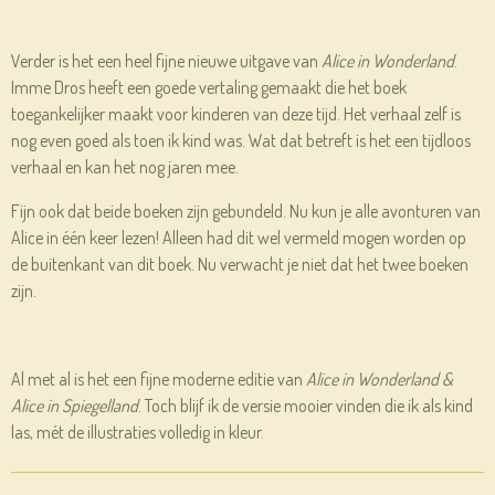
Verder is het een heel fijne nieuwe uitgave van
Alice in Wonderland
.
Imme Dros heeft een goede vertaling gemaakt die het boek
toegankelijker maakt voor kinderen van deze tijd. Het verhaal zelf is
nog even goed als toen ik kind was. Wat dat betreft is het een tijdloos
verhaal en kan het nog jaren mee.
Fijn ook dat beide boeken zijn gebundeld. Nu kun je alle avonturen van
Alice in één keer lezen! Alleen had dit wel vermeld mogen worden op
de buitenkant van dit boek. Nu verwacht je niet dat het twee boeken
zijn.
Al met al is het een fijne moderne editie van
Alice in Wonderland &
Alice in Spiegelland
. Toch blijf ik de versie mooier vinden die ik als kind
las, mét de illustraties volledig in kleur.