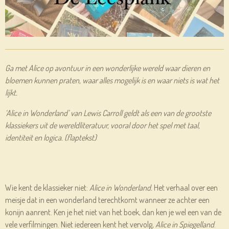
Ga met Alice op avontuur in een wonderlijke wereld waar dieren en
bloemen kunnen praten, waar alles mogelijk is en waar niets is wat het
lijkt.
‘Alice in Wonderland’ van Lewis Carroll geldt als een van de grootste
klassiekers uit de wereldliteratuur, vooral door het spel met taal,
identiteit en logica. (flaptekst)
Wie kent de klassieker niet:
Alice in Wonderland.
Het verhaal over een
meisje dat in een wonderland terechtkomt wanneer ze achter een
konijn aanrent. Ken je het niet van het boek, dan ken je wel een van de
vele verfilmingen. Niet iedereen kent het vervolg,
Alice in Spiegelland
.