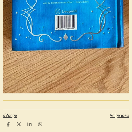
«
Vorige
Volgende
»
D
D
S
D
E
E
H
E