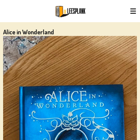
Ga
direct
naar
de
Alice in Wonderland
hoofdinhoud