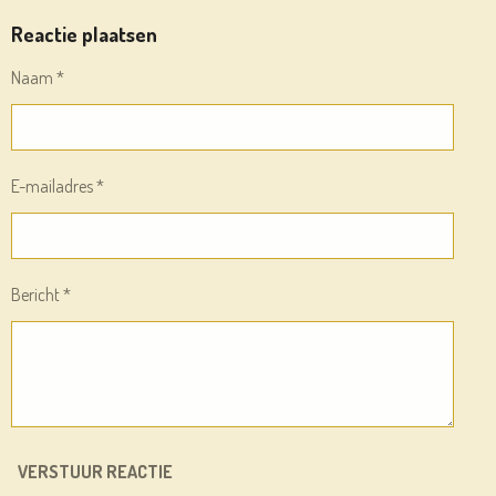
L
E
A
L
E
L
R
E
Reactie plaatsen
N
E
N
Naam *
E-mailadres *
Bericht *
VERSTUUR REACTIE