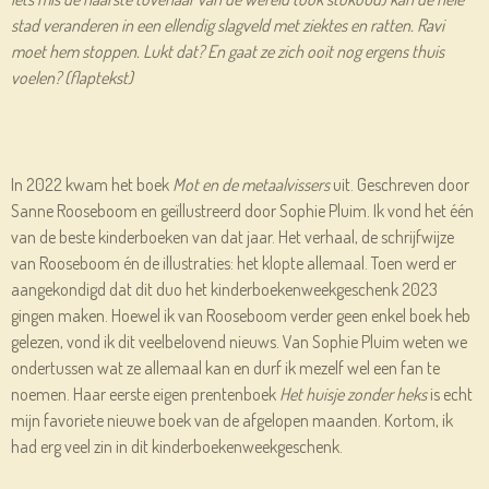
stad veranderen in een ellendig slagveld met ziektes en ratten. Ravi
moet hem stoppen. Lukt dat? En gaat ze zich ooit nog ergens thuis
voelen? (flaptekst)
In 2022 kwam het boek
Mot en de metaalvissers
uit. Geschreven door
Sanne Rooseboom en geïllustreerd door Sophie Pluim. Ik vond het één
van de beste kinderboeken van dat jaar. Het verhaal, de schrijfwijze
van Rooseboom én de illustraties: het klopte allemaal. Toen werd er
aangekondigd dat dit duo het kinderboekenweekgeschenk 2023
gingen maken. Hoewel ik van Rooseboom verder geen enkel boek heb
gelezen, vond ik dit veelbelovend nieuws. Van Sophie Pluim weten we
ondertussen wat ze allemaal kan en durf ik mezelf wel een fan te
noemen. Haar eerste eigen prentenboek
Het huisje zonder heks
is echt
mijn favoriete nieuwe boek van de afgelopen maanden. Kortom, ik
had erg veel zin in dit kinderboekenweekgeschenk.