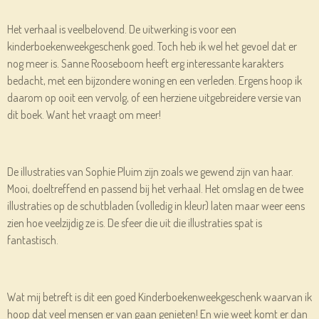
Het verhaal is veelbelovend. De uitwerking is voor een
kinderboekenweekgeschenk goed. Toch heb ik wel het gevoel dat er
nog meer is. Sanne Rooseboom heeft erg interessante karakters
bedacht, met een bijzondere woning en een verleden. Ergens hoop ik
daarom op ooit een vervolg, of een herziene uitgebreidere versie van
dit boek. Want het vraagt om meer!
De illustraties van Sophie Pluim zijn zoals we gewend zijn van haar.
Mooi, doeltreffend en passend bij het verhaal. Het omslag en de twee
illustraties op de schutbladen (volledig in kleur) laten maar weer eens
zien hoe veelzijdig ze is. De sfeer die uit die illustraties spat is
fantastisch.
Wat mij betreft is dit een goed Kinderboekenweekgeschenk waarvan ik
hoop dat veel mensen er van gaan genieten! En wie weet komt er dan