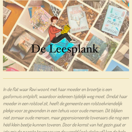
In de flat waar Ravi woont met haar moeder en broertje is een
gasfornuis ontploft, waardoor iedereen tijdelijk weg moet. Omdat haar
moeder in een rolstoel zit, heeft de gemeente een rolstoelvriendelijk
plekje voor ze gevonden in een tehuis voor oude mensen. Dit blijken
niet zomaar oude mensen, maar gepensioneerde tovenaars die nog een
héél klein beetje kunnen toveren. Door de komst van het gezin gaat er
iets mis de naarste tovenaar van de wereld (ook stokoud) kan de hele