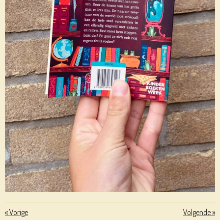
«
Vorige
Volgende
»