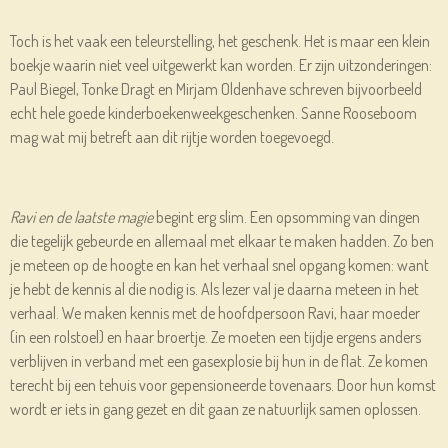
Toch is het vaak een teleurstelling, het geschenk. Het is maar een klein
boekje waarin niet veel uitgewerkt kan worden. Er zijn uitzonderingen:
Paul Biegel, Tonke Dragt en Mirjam Oldenhave schreven bijvoorbeeld
echt hele goede kinderboekenweekgeschenken. Sanne Rooseboom
mag wat mij betreft aan dit rijtje worden toegevoegd.
Ravi en de laatste magie
begint erg slim. Een opsomming van dingen
die tegelijk gebeurde en allemaal met elkaar te maken hadden. Zo ben
je meteen op de hoogte en kan het verhaal snel opgang komen: want
je hebt de kennis al die nodig is. Als lezer val je daarna meteen in het
verhaal. We maken kennis met de hoofdpersoon Ravi, haar moeder
(in een rolstoel) en haar broertje. Ze moeten een tijdje ergens anders
verblijven in verband met een gasexplosie bij hun in de flat. Ze komen
terecht bij een tehuis voor gepensioneerde tovenaars. Door hun komst
wordt er iets in gang gezet en dit gaan ze natuurlijk samen oplossen.