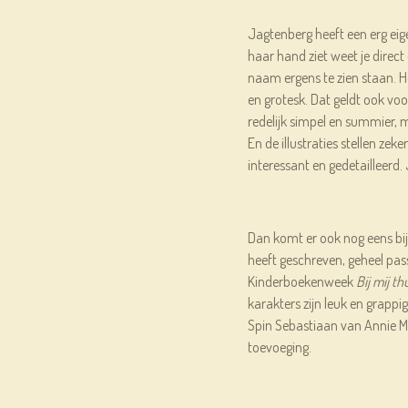
Jagtenberg heeft een erg eige
haar hand ziet weet je direct
naam ergens te zien staan. He
en grotesk. Dat geldt ook vo
redelijk simpel en summier, m
En de illustraties stellen zeker
interessant en gedetailleerd. 
Dan komt er ook nog eens bij
heeft geschreven, geheel pas
Kinderboekenweek
Bij mij th
karakters zijn leuk en grappi
Spin Sebastiaan van Annie M.
toevoeging.