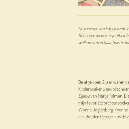
De moeder van Pats woont in h
Het is een klein huisje. Maar h
welkom om in haar huis te ko
De afgelopen 2 jaar waren d
Kinderboekenweek bijzonder
Egalus
van Marije Tolman. Die
mijn favoriete prentenboeken
Yvonne Jagtenberg. Yvonne 
een Gouden Penseel dus de v