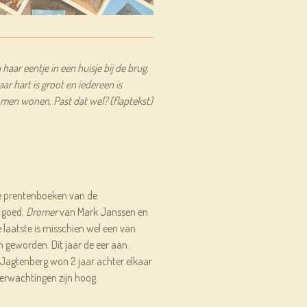
aar eentje in een huisje bij de brug.
aar hart is groot en iedereen is
men wonen. Past dat wel? (flaptekst)
e prentenboeken van de
 goed.
Dromer
van Mark Janssen en
 laatste is misschien wel een van
 geworden. Dit jaar de eer aan
Jagtenberg won 2 jaar achter elkaar
erwachtingen zijn hoog.