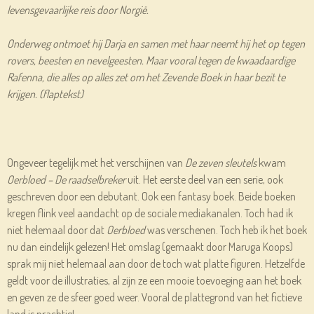
levensgevaarlijke reis door Norgië.
Onderweg ontmoet hij Darja en samen met haar neemt hij het op tegen
rovers, beesten en nevelgeesten. Maar vooral tegen de kwaadaardige
Rafenna, die alles op alles zet om het Zevende Boek in haar bezit te
krijgen. (flaptekst)
Ongeveer tegelijk met het verschijnen van
De zeven sleutels
kwam
Oerbloed – De raadselbreker
uit. Het eerste deel van een serie, ook
geschreven door een debutant. Ook een fantasy boek. Beide boeken
kregen flink veel aandacht op de sociale mediakanalen. Toch had ik
niet helemaal door dat
Oerbloed
was verschenen. Toch heb ik het boek
nu dan eindelijk gelezen! Het omslag (gemaakt door Maruga Koops)
sprak mij niet helemaal aan door de toch wat platte figuren. Hetzelfde
geldt voor de illustraties, al zijn ze een mooie toevoeging aan het boek
en geven ze de sfeer goed weer. Vooral de plattegrond van het fictieve
land is prachtig!