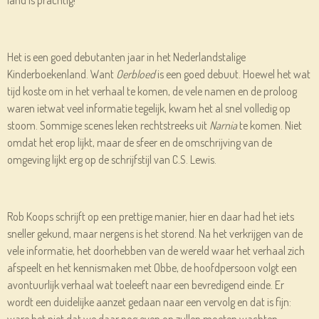
Het is een goed debutanten jaar in het Nederlandstalige
Kinderboekenland. Want
Oerbloed
is een goed debuut. Hoewel het wat
tijd koste om in het verhaal te komen, de vele namen en de proloog
waren ietwat veel informatie tegelijk, kwam het al snel volledig op
stoom. Sommige scenes leken rechtstreeks uit
Narnia
te komen. Niet
omdat het erop lijkt, maar de sfeer en de omschrijving van de
omgeving lijkt erg op de schrijfstijl van C.S. Lewis.
Rob Koops schrijft op een prettige manier, hier en daar had het iets
sneller gekund, maar nergens is het storend. Na het verkrijgen van de
vele informatie, het doorhebben van de wereld waar het verhaal zich
afspeelt en het kennismaken met Obbe, de hoofdpersoon volgt een
avontuurlijk verhaal wat toeleeft naar een bevredigend einde. Er
wordt een duidelijke aanzet gedaan naar een vervolg en dat is fijn:
ware het niet dat we daar nog even op zullen moeten wachten.