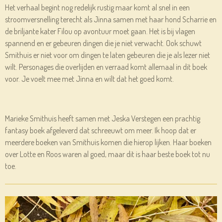
Het verhaal begint nog redelijk rustig maar komt al snel in een
stroomversnelling terecht als Jinna samen met haar hond Scharrie en
de briljante kater Filou op avontuur moet gaan. Het is bij vlagen
spannend en er gebeuren dingen die je niet verwacht. Ook schuwt
Smithuis er niet voor om dingen te laten gebeuren die je als lezer niet
wilt. Personages die overlijden en verraad komt allemaal in dit boek
voor. Je voelt mee met Jinna en wilt dat het goed komt.
Marieke Smithuis heeft samen met Jeska Verstegen een prachtig
fantasy boek afgeleverd dat schreeuwt om meer. Ik hoop dat er
meerdere boeken van Smithuis komen die hierop lijken. Haar boeken
over Lotte en Roos waren al goed, maar dit is haar beste boek tot nu
toe.