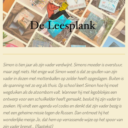
Simon is tien jaar als zijn vader verdwijnt. Simons moeder is overstuur,
maar zegt niets. Het enige wat Simon weet is dat ze spullen van zijn
vader in dozen met mottenballen op zolder heeft opgeslagen. Buiten is
de spanning net zo erg als thuis. Op school leert Simon hoe hij moet
wegduiken als de atoombom valt. Wanneer hij met legoblokjes een
ontwerp voor een schuilkelder heeft gemaakt, besluit hij zijn vader te
zoeken. Hij vindt een agenda vol codes en denkt dat zijn vader bezig is
met een geheime missie tegen de Russen. Dan ontmoet hij het
wonderlijke meisje Jo, dat hem op verrassende wijze op het spoor van
zijn vader brengt… (flaptekst)