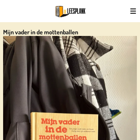
Ga
direct
naar
de
Mijn vader in de mottenballen
hoofdinhoud