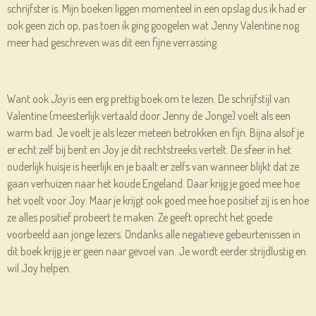
schrijfster is. Mijn boeken liggen momenteel in een opslag dus ik had er
ook geen zich op, pas toen ik ging googelen wat Jenny Valentine nog
meer had geschreven was dit een fijne verrassing.
Want ook
Joy
is een erg prettig boek om te lezen. De schrijfstijl van
Valentine (meesterlijk vertaald door Jenny de Jonge) voelt als een
warm bad. Je voelt je als lezer meteen betrokken en fijn. Bijna alsof je
er echt zelf bij bent en Joy je dit rechtstreeks vertelt. De sfeer in het
ouderlijk huisje is heerlijk en je baalt er zelfs van wanneer blijkt dat ze
gaan verhuizen naar het koude Engeland. Daar krijg je goed mee hoe
het voelt voor Joy. Maar je krijgt ook goed mee hoe positief zij is en hoe
ze alles positief probeert te maken. Ze geeft oprecht het goede
voorbeeld aan jonge lezers. Ondanks alle negatieve gebeurtenissen in
dit boek krijg je er geen naar gevoel van. Je wordt eerder strijdlustig en
wil Joy helpen.