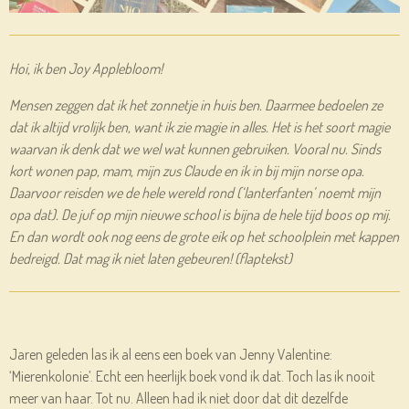
Hoi, ik ben Joy Applebloom!
Mensen zeggen dat ik het zonnetje in huis ben. Daarmee bedoelen ze
dat ik altijd vrolijk ben, want ik zie magie in alles. Het is het soort magie
waarvan ik denk dat we wel wat kunnen gebruiken. Vooral nu. Sinds
kort wonen pap, mam, mijn zus Claude en ik in bij mijn norse opa.
Daarvoor reisden we de hele wereld rond (‘lanterfanten’ noemt mijn
opa dat). De juf op mijn nieuwe school is bijna de hele tijd boos op mij.
En dan wordt ook nog eens de grote eik op het schoolplein met kappen
bedreigd. Dat mag ik niet laten gebeuren! (flaptekst)
Jaren geleden las ik al eens een boek van Jenny Valentine:
‘Mierenkolonie’. Echt een heerlijk boek vond ik dat. Toch las ik nooit
meer van haar. Tot nu. Alleen had ik niet door dat dit dezelfde