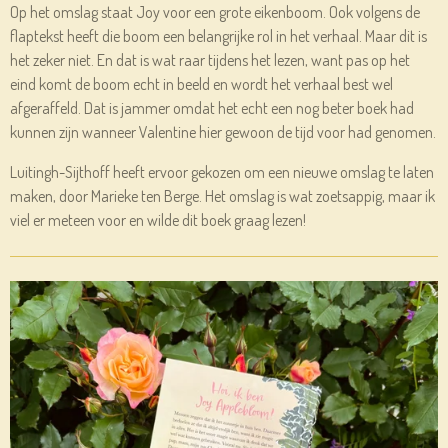
Op het omslag staat Joy voor een grote eikenboom. Ook volgens de
flaptekst heeft die boom een belangrijke rol in het verhaal. Maar dit is
het zeker niet. En dat is wat raar tijdens het lezen, want pas op het
eind komt de boom echt in beeld en wordt het verhaal best wel
afgeraffeld. Dat is jammer omdat het echt een nog beter boek had
kunnen zijn wanneer Valentine hier gewoon de tijd voor had genomen.
Luitingh-Sijthoff heeft ervoor gekozen om een nieuwe omslag te laten
maken, door Marieke ten Berge. Het omslag is wat zoetsappig, maar ik
viel er meteen voor en wilde dit boek graag lezen!