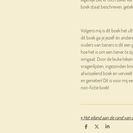
boek staat beschreven, gete
Volgens mij is dit boek het ul
dit boek ga je jezelf én ande
ouders van tieners is dit een
hoe het is om een tiener te zi
omgaat. Door de leuke tekeni
vragenlijsten, ingezonden bri
afwisselend boek en verveelt 
en genieten! Dit is voor mij 
non-fictie boek!
«
Het eiland aan de rand van 
D
D
S