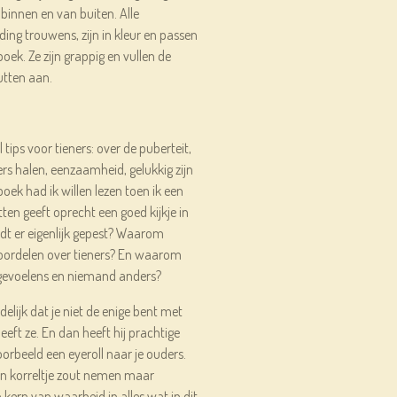
 binnen en van buiten. Alle
ding trouwens, zijn in kleur en passen
boek. Ze zijn grappig en vullen de
utten aan.
tips voor tieners: over de puberteit,
fers halen, eenzaamheid, gelukkig zijn
oek had ik willen lezen toen ik een
tten geeft oprecht een goed kijkje in
dt er eigenlijk gepest? Waarom
oordelen over tieners? En waarom
 gevoelens en niemand anders?
lijk dat je niet de enige bent met
eeft ze. En dan heeft hij prachtige
oorbeeld een eyeroll naar je ouders.
n korreltje zout nemen maar
en kern van waarheid in alles wat in dit