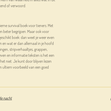
kend of verwoord.
tieme survival boek voor tieners. Met
ren beter begrijpen. Maar ook voor
 geschikt boek: dan weet je weer even
jn en wat er dan allemaal in je hoofd
ngen, stripverhaaltjes, grappen,
even en informatie teksten is het een
het niet. Je kunt door blijven lezen
een ultiem voorbeeld van een goed
de nacht