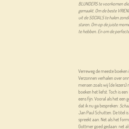
BLUNDERS te voorkomen die m
gemaakt. Om de beste VRIEND
uit de SOCIALS te halen zonde
staren. Om op de juiste m
te hebben. En om de perfecte
Verreweg de meeste boeken in
Verzonnen verhalen over onm
mensen zoals wij (de lezers) 
boeken het liefst. Toch is een 
eens fijn. Vooral als het een 
dat ik nu ga bespreken:
Schaa
Jan Paul Schutten. De titel i
spreekt aan. Net als het form
Gottmer goed gedaan: net als