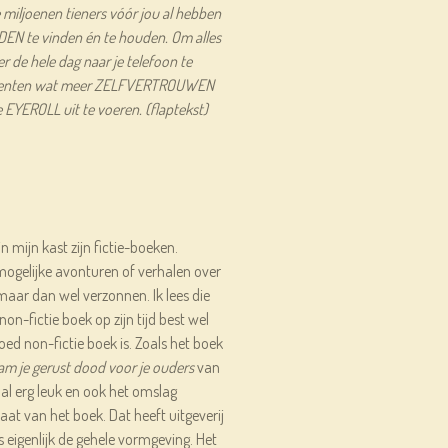
iljoenen tieners vóór jou al hebben
EN te vinden én te houden. Om alles
r de hele dag naar je telefoon te
omenten wat meer ZELFVERTROUWEN
 EYEROLL uit te voeren. (flaptekst)
 mijn kast zijn fictie-boeken.
ogelijke avonturen of verhalen over
maar dan wel verzonnen. Ik lees die
non-fictie boek op zijn tijd best wel
goed non-fictie boek is. Zoals het boek
m je gerust dood voor je ouders
van
s al erg leuk en ook het omslag
aat van het boek. Dat heeft uitgeverij
 eigenlijk de gehele vormgeving. Het