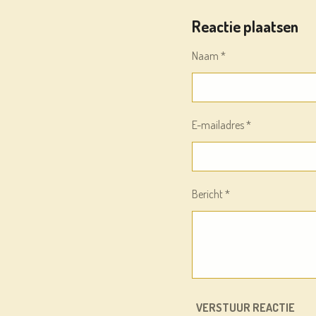
E
E
H
L
E
A
Reactie plaatsen
E
L
R
N
E
Naam *
E-mailadres *
Bericht *
VERSTUUR REACTIE