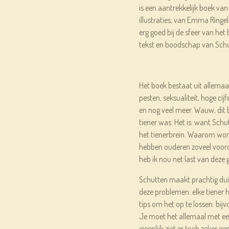
is een aantrekkelijk boek van
illustraties, van Emma Ringel
erg goed bij de sfeer van het 
tekst en boodschap van Sch
Het boek bestaat uit allemaal 
pesten, seksualiteit, hoge cij
en nog veel meer. Wauw, dit b
tiener was. Het is: want Schu
het tienerbrein. Waarom wor
hebben ouderen zoveel voor
heb ik nou net last van deze
Schutten maakt prachtig duide
deze problemen: elke tiener h
tips om het op te lossen: bijv
Je moet het allemaal met ee
eigenlijk ziet er toch zeker e