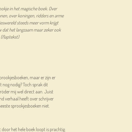
rookje in het magische boek. Over
nen, over koningen, ridders en arme
jeswereld steeds meer vorm krijgt
uw dat het langzaam maar zeker ook
 (flaptekst)
prookjesboeken, maar er zijn er
t nog nodig? Toch sprak dit
öder mij wel direct aan. Juist
 verhaal heeft over schrijver
meeste sprookjesboeken niet.
door het hele boek loopt is prachtig.