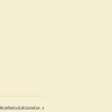
Dummie de Mummie deel 11 – Het geheim uit de tunnel van Ptoeh
»