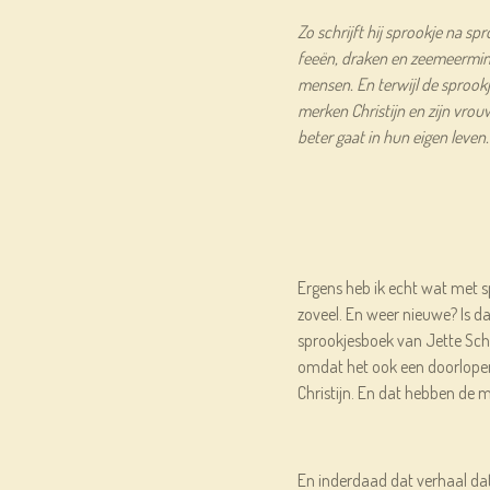
Zo schrijft hij sprookje na sp
feeën, draken en zeemeermin
mensen. En terwijl de sprook
merken Christijn en zijn vro
beter gaat in hun eigen leven.
Ergens heb ik echt wat met s
zoveel. En weer nieuwe? Is da
sprookjesboek van Jette Schr
omdat het ook een doorlopend
Christijn. En dat hebben de 
En inderdaad dat verhaal dat 