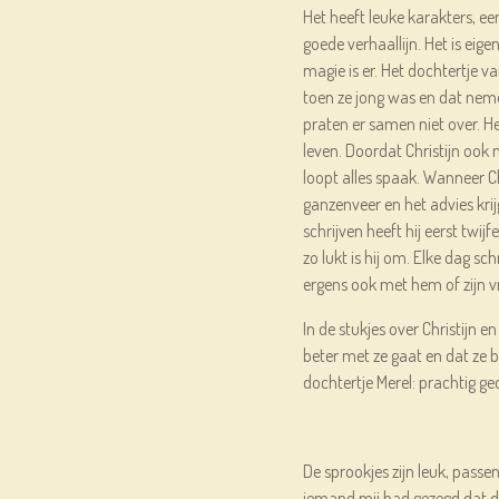
Het heeft leuke karakters, 
goede verhaallijn. Het is eigen
magie is er. Het dochtertje v
toen ze jong was en dat nemen
praten er samen niet over. He
leven. Doordat Christijn ook 
loopt alles spaak. Wanneer C
ganzenveer en het advies krij
schrijven heeft hij eerst twij
zo lukt is hij om. Elke dag schr
ergens ook met hem of zijn 
In de stukjes over Christijn e
beter met ze gaat en dat ze 
dochtertje Merel: prachtig g
De sprookjes zijn leuk, passen
iemand mij had gezegd dat dit