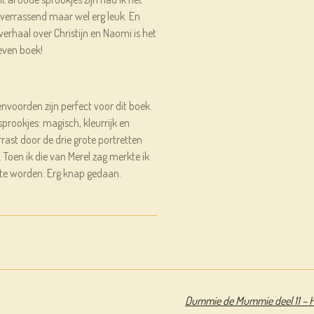
 verrassend maar wel erg leuk. En
erhaal over Christijn en Naomi is het
even boek!
envoorden zijn perfect voor dit boek.
 sprookjes: magisch, kleurrijk en
errast door de drie grote portretten
. Toen ik die van Merel zag merkte ik
 te worden. Erg knap gedaan.