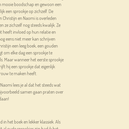
een mooie boodschap en gewoon een
lijk een sprookje op zichzelf. De
an Christijn en Naomi is overleden
 ze zichzelf nog steeds kwalijk. Ze
t heeft invloed op hun relatie en
nog eens niet meer kan schrijven
hristijn een leeg boek, een gouden
gt om elke dag een sprookje te
fels. Maar wanneer het eerste sprookje
ijft hij een sprookje dat eigenlijk
vrouw te maken heeft.
n Naomi lees je al dat het steeds wat
bijvoorbeeld samen gaan praten over
edaan!
d in het boek en lekker klassiek. Als
 al oude sprookjes zijn had ik het