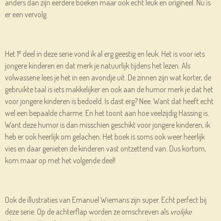
anders dan zijn eerdere boeken maar ook echt leuk en origineel. Nu is
er een vervolg.
e
Het 1
deel in deze serie vond ik al erg geestig en leuk. Het is voor iets
jongere kinderen en dat merk je natuurlijk tijdens het lezen. Als
volwassene lees je het in een avondje uit. De zinnen zijn wat korter, de
gebruikte taal is iets makkelijker en ook aan de humor merk je dat het
voor jongere kinderen is bedoeld. Is dast erg? Nee. Want dat heeft echt
wel een bepaalde charme. En het toont aan hoe veelzijdig Hassing is.
Want deze humor is dan misschien geschikt voor jongere kinderen, ik
heb er ook heerlijk om gelachen. Het boek is soms ook weer heerlijk
vies en daar genieten de kinderen vast ontzettend van. Dus kortom,
kom maar op met het volgende deel!
Ook de illustraties van Emanuel Wiemans zijn super. Echt perfect bij
deze serie. Op de achterflap worden ze omschreven als
vrolijke