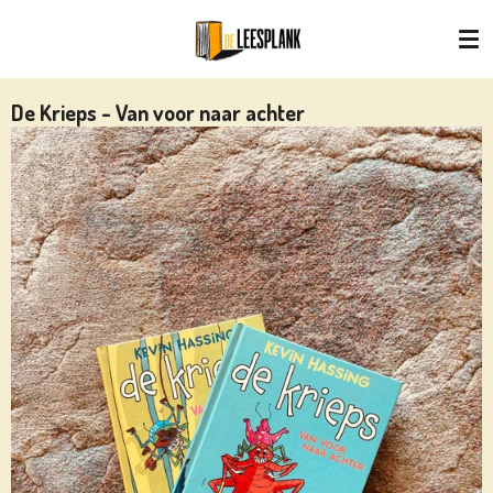
Ga
direct
naar
de
De Krieps - Van voor naar achter
hoofdinhoud