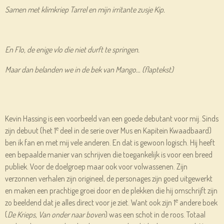
Samen met klimkriep Tarrel en mijn irritante zusje Kip.
En Flo, de enige vlo die niet durft te springen.
Maar dan belanden we in de bek van Mango… (flaptekst)
Kevin Hassing is een voorbeeld van een goede debutant voor mij. Sinds
e
zijn debuut (het 1
deel in de serie over Mus en Kapitein Kwaadbaard)
ben ik fan en met mij vele anderen. En dat is gewoon logisch. Hij heeft
een bepaalde manier van schrijven die toegankelijk is voor een breed
publiek. Voor de doelgroep maar ook voor volwassenen. Zijn
verzonnen verhalen zijn origineel, de personages zijn goed uitgewerkt
en maken een prachtige groei door en de plekken die hij omschrijft zijn
e
zo beeldend dat je alles direct voor je ziet. Want ook zijn 1
andere boek
(
De Krieps, Van onder naar boven
) was een schot in de roos. Totaal