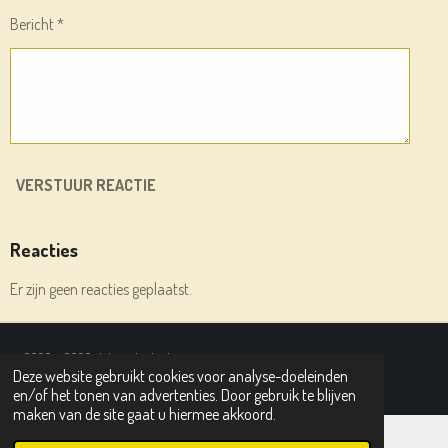
Bericht *
VERSTUUR REACTIE
Reacties
Er zijn geen reacties geplaatst.
© 2020 - 2026 deleesplank.nl
Deze website gebruikt cookies voor analyse-doeleinden
Powered by
JouwWeb
en/of het tonen van advertenties. Door gebruik te blijven
maken van de site gaat u hiermee akkoord.