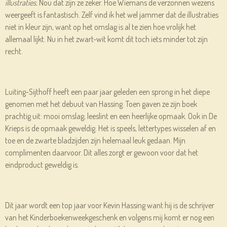
illustraties.
Nou dat zijn ze zeker. Hoe Wiemans de verzonnen wezens
weergeeft is fantastisch. Zelf vind ik het wel jammer dat de illustraties
niet in kleur zijn, want op het omslag is al te zien hoe vrolijk het
allemaal lijkt. Nu in het zwart-wit komt dit toch iets minder tot zijn
recht.
Luiting-Sijthoff heeft een paar jaar geleden een sprong in het diepe
genomen met het debuut van Hassing. Toen gaven ze zijn boek
prachtig uit: mooi omslag, leeslint en een heerlijke opmaak. Ook in De
Krieps is de opmaak geweldig. Het is speels, lettertypes wisselen af en
toe en de zwarte bladzijden zijn helemaal leuk gedaan. Mijn
complimenten daarvoor. Dit alles zorgt er gewoon voor dat het
eindproduct geweldig is.
Dit jaar wordt een top jaar voor Kevin Hassing want hij is de schrijver
van het Kinderboekenweekgeschenk en volgens mij komt er nog een