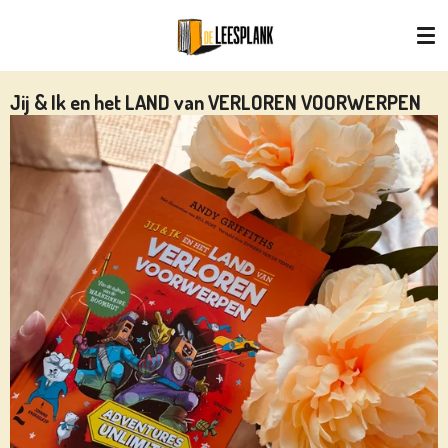
Ga
direct
naar
de
Jij & Ik en het LAND van VERLOREN VOORWERPEN
hoofdinhoud