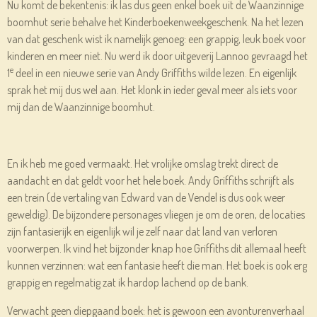
Nu komt de bekentenis: ik las dus geen enkel boek uit de Waanzinnige
boomhut serie behalve het Kinderboekenweekgeschenk. Na het lezen
van dat geschenk wist ik namelijk genoeg: een grappig, leuk boek voor
kinderen en meer niet. Nu werd ik door uitgeverij Lannoo gevraagd het
e
1
deel in een nieuwe serie van Andy Griffiths wilde lezen. En eigenlijk
sprak het mij dus wel aan. Het klonk in ieder geval meer als iets voor
mij dan de Waanzinnige boomhut.
En ik heb me goed vermaakt. Het vrolijke omslag trekt direct de
aandacht en dat geldt voor het hele boek. Andy Griffiths schrijft als
een trein (de vertaling van Edward van de Vendel is dus ook weer
geweldig). De bijzondere personages vliegen je om de oren, de locaties
zijn fantasierijk en eigenlijk wil je zelf naar dat land van verloren
voorwerpen. Ik vind het bijzonder knap hoe Griffiths dit allemaal heeft
kunnen verzinnen: wat een fantasie heeft die man. Het boek is ook erg
grappig en regelmatig zat ik hardop lachend op de bank.
Verwacht geen diepgaand boek: het is gewoon een avonturenverhaal