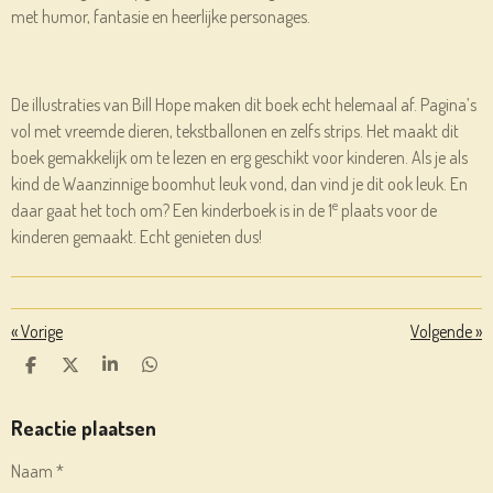
met humor, fantasie en heerlijke personages.
De illustraties van Bill Hope maken dit boek echt helemaal af. Pagina’s
vol met vreemde dieren, tekstballonen en zelfs strips. Het maakt dit
boek gemakkelijk om te lezen en erg geschikt voor kinderen. Als je als
kind de Waanzinnige boomhut leuk vond, dan vind je dit ook leuk. En
e
daar gaat het toch om? Een kinderboek is in de 1
plaats voor de
kinderen gemaakt. Echt genieten dus!
«
Vorige
Volgende
»
D
D
S
D
E
E
H
E
L
E
A
L
E
L
R
E
Reactie plaatsen
N
E
N
Naam *