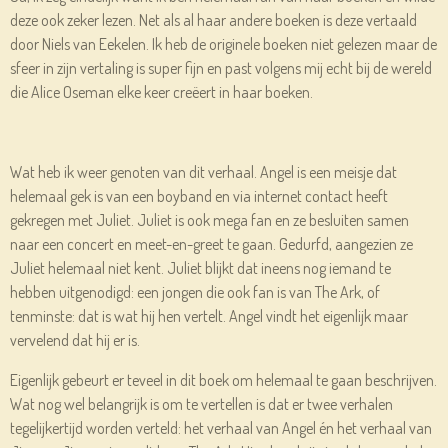
deze ook zeker lezen. Net als al haar andere boeken is deze vertaald
door Niels van Eekelen. Ik heb de originele boeken niet gelezen maar de
sfeer in zijn vertaling is super fijn en past volgens mij echt bij de wereld
die Alice Oseman elke keer creëert in haar boeken.
Wat heb ik weer genoten van dit verhaal. Angel is een meisje dat
helemaal gek is van een boyband en via internet contact heeft
gekregen met Juliet. Juliet is ook mega fan en ze besluiten samen
naar een concert en meet-en-greet te gaan. Gedurfd, aangezien ze
Juliet helemaal niet kent. Juliet blijkt dat ineens nog iemand te
hebben uitgenodigd: een jongen die ook fan is van The Ark, of
tenminste: dat is wat hij hen vertelt. Angel vindt het eigenlijk maar
vervelend dat hij er is.
Eigenlijk gebeurt er teveel in dit boek om helemaal te gaan beschrijven.
Wat nog wel belangrijk is om te vertellen is dat er twee verhalen
tegelijkertijd worden verteld: het verhaal van Angel én het verhaal van