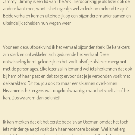
Jimmy. Jimmy is een lid van The Ark. Hierdoor krijg je als lezer ook de
andere kant mee, want is het eigenlijk wel zo leuk om bekend te zijn?
Beide verhalen komen uiteindelijk op een bijzondere manier samen en
uiteindelijk scheiden hun wegen weer.
Voor een debuutboek vind ik het verhaal bijzonder sterk. De karakters
zijn sterk en ontwikkelen zich gedurende het verhaal. Deze
ontwikkeling komt geleidelijk en het voelt alsof je als lezer meegroeit
met de personages. Elke lezer zal in iemand wel iets herkennen dat ook
bij hem of haar past en dat zorgt ervoor dat je je verbonden voelt met
de karakters. Dit zou jou ook zo maar eens kunnen overkomen.
Misschien is het ergens wat ongeloofwaardig, maar het voelt alsof het
kan. Dus waarom dan ook niet!
Ik kan merken dat dit het eerste boek is van Oseman omdat het toch
iets minder gelaagd voelt dan haar recentere boeken. Wel is het erg