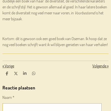
duidelijk een boek van haar: de diversiteit, de verschillende karakters
en de schrijfstijl. Het is gewoon allemaal al goed. In haar latere boeken
komt de diversiteit nog veel meer naar voren, in
Voorbestemd
is het
meer bijzaak.
Kortom: dit is gewoon ook een goed boek van Oseman. Ik hoop dat ze
nog veel boeken schrijft want ik wil blijven genieten van haar verhalen!
«
Vorige
Volgende
»
D
D
S
D
E
E
H
E
L
E
A
L
E
L
R
E
Reactie plaatsen
N
E
N
Naam *